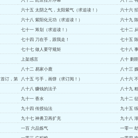
六十二 乱世拉开序幕
六十三 
六十五 太阴之气，太阳紫气（求追读！）
六十六 
六十八 紫阳化元功（求追读！）
六十九 
七十一 筹划（求追读！）
七十二 
）
七十四 刀在手，跟我走！
七十五 
七十七 做人要守规矩
七十八 
上架感言
八十 剿
八十二 易家小鹿
八十三 
求首订，第
八十五 弓手，画饼（求订阅！）
八十六 
八十八 赚钱的法子
八十九 
九十一 香水
九十二 
九十四 传授仙法
九十五 
九十七 神勇卫再扩充
九十八 
一百 六品炼气
一零一 