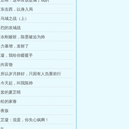
夏芷晴：这本应该是属于我的
声东击西，以身入局
坠马城之战（上）
惨烈的攻城战
卢永刚被斩，陈墨被迫为帅
兵力暴增，发财了
芷凝，我给你暖暖手
走向富饶
之所以岁月静好，只因有人负重前行
从今天起，叫我陈帅
入套的夏芷晴
梁松的家眷
年夜饭
夏芷凝：混蛋，你失心疯啊！