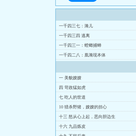
一千四三七：漪儿
一千四三四 逃离
一千四三一：螳螂捕蝉
一千四二八：凰漪现本体
一 美貌嫂嫂
四 苛政猛如虎
七 吃人的世道
10 猎杀野猪，嫂嫂的担心
十三 怒从心上起，恶向胆边生
十六 九品炼皮