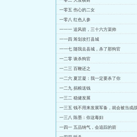
一零二 大发横财
一零五 伤心的二女
一零八 红色人参
一一一 追风箭，三十六方渠帅
一一四 筹划攻打县城
一一七 随我去县城，杀了那狗官
一二零 诛杀狗官
一二三 百鞭还之
一二六 夏芷凝：我一定要杀了你
一二九 捐粮送钱
一三二 稳健发展
一三五 钱不用来发展军备，就会被当成
一三八 陈墨：你这毒妇
一四一 五品纳气，会追踪的箭