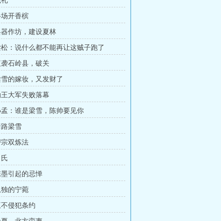
观礼
半场开香槟
兵器作坊，建设夏林
梁松：说什么都不能再让这贼子跑了
夜袭石岭县，破关
梁雪的嫁妆，又发财了
勤王大军失败落幕
孙孟：谁是梁雪，陈帅要见你
套路梁雪
密宗双炼法
月氏
陈墨引起的忌惮
孤独的宁菀
互不侵犯条约