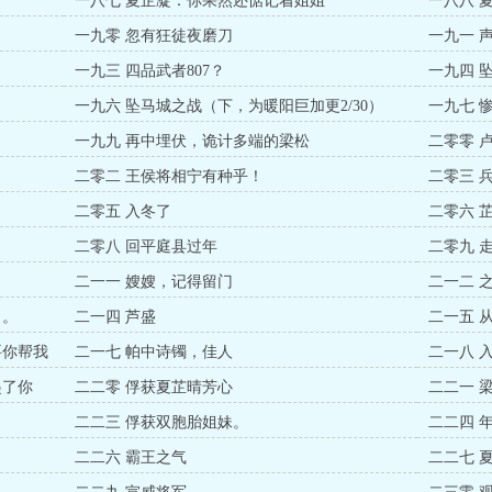
一八七 夏芷凝：你果然还惦记着姐姐
一八八 
一九零 忽有狂徒夜磨刀
一九一 
一九三 四品武者807？
一九四 
一九六 坠马城之战（下，为暖阳巨加更2/30）
一九七 
一九九 再中埋伏，诡计多端的梁松
二零零 
二零二 王侯将相宁有种乎！
二零三 
二零五 入冬了
二零六 
二零八 回平庭县过年
二零九 
二一一 嫂嫂，记得留门
二一二 
了。
二一四 芦盛
二一五 
要你帮我
二一七 帕中诗镯，佳人
二一八 
起了你
二二零 俘获夏芷晴芳心
二二一 
二二三 俘获双胞胎姐妹。
二二四 
二二六 霸王之气
二二七 