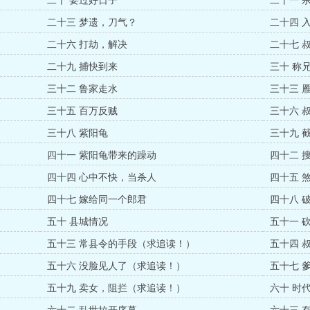
二十 要过好日子
二十一 
二十三 梦遗，刀气？
二十四 
二十六 打劫，解决
二十七 
二十九 捕快到来
三十 称
三十二 鲁家走水
三十三 
三十五 百万反贼
三十六 
三十八 紫阳龟
三十九 
四十一 紫阳龟带来的躁动
四十二 
四十四 心中不快，当杀人
四十五 
四十七 嫁给同一个郎君
四十八 
五十 县城情况
五十一 
五十三 常县令的手段（求追读！）
五十四 
五十六 没脸见人了（求追读！）
五十七 
五十九 卖女，阻拦（求追读！）
六十 时
（求追读