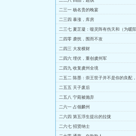
二二八 四品，超脱
二三一 杨名贵的晚宴
二三四 暴涨，库房
二三七 夏芷凝：噬灵阵有伤天和（为暖
3/30）
二四零 袭扰，围而不攻
二四三 大发横财
二四六 埋伏，重创虞州军
二四九 收复虞州全境
二五二 陈墨：崇王世子并不是你的良配
二五五 天子废后
二五八 宁菀被抛弃
二六一 占领麟州
二六四 第五浮生提出的拉拢
二六七 招贤纳士