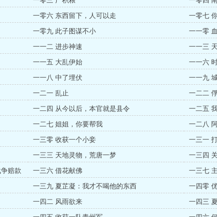
一零三 广积粮
一零四 
一零六 东西留下，人可以走
一零七 
一零九 此子图谋不小
一一零 
一一二 进步神速
一一三 
一一五 大乱伊始
一一六 
一一八 中了埋伏
一一九 
一二一 乱止
一二二 
一二四 从今以后，本官就是县令
一二五 
一二七 姐姐，你要帮我
一二八 
一三零 收获一个小妾
一三一 
一三三 天地灵物，荒唐一梦
一三四 
战争赔款
一三六 借花献佛
一三七 
一三九 夏芷凝：我才不喝他的东西
一四零 
一四二 风雨欲来
一四三 