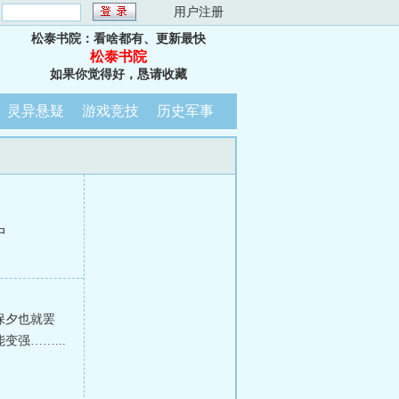
：
用户注册
松泰书院：看啥都有、更新最快
松泰书院
如果你觉得好，恳请收藏
灵异悬疑
游戏竞技
历史军事
中
保夕也就罢
强……...