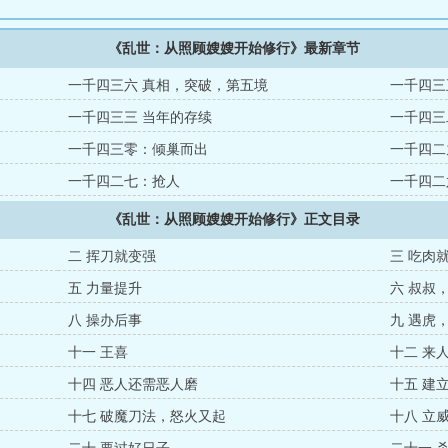
《乱世：从照顾嫂嫂开始修行》最新章节
一千四三六 真相，突破，第五境
一千四三
一千四三三 当年的存续
一千四三
一千四三零：倾巢而出
一千四二
一千四二七：抢人
一千四二
《乱世：从照顾嫂嫂开始修行》正文目录
二 挥刀就变强
三 吃肉
五 力量提升
六 叔叔
八 操办后事
九 遇虎
十一 王喜
十二 来
十四 恶人还需恶人磨
十五 建
十七 破魔刀法，怒火又起
十八 立