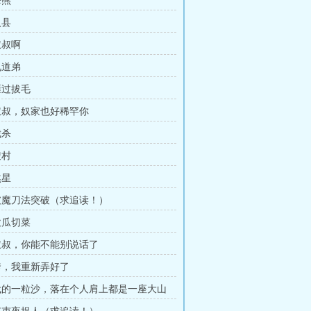
杀熊
入县
叔叔啊
兄道弟
雁过拔毛
叔叔，奴家也好稀罕你
截杀
搜村
煞星
破魔刀法突破（求追读！）
砍瓜切菜
叔叔，你能不能别说话了
爹，我重新弄好了
代的一粒沙，落在个人肩上都是一座大山
！）