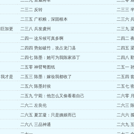
二二九 宣威将军
二三零 
二三二 反转
二三三 
二三五 广积粮，深固根本
二三六 
阳巨加更
二三八 兵发虞州
二三九 
二四一 这斥候可真多啊
二四二 
二四四 势如破竹，攻占龙门县
二四五 
二四七 陈墨：她可为我陈家添丁
二四八 
二五零 神臂弩图纸
二五一 
，我才是
二五三 陈墨：嫁妆我都收了
二五四 
二五六 陈墨封侯
二五七 
二五九 宁菀：他怎么又偷看着自己
二六零 
二六二 左良伦
二六三 
二六五 夏芷凝：只是姨娘而已
二六六 
二六八 三品神通
二六九 