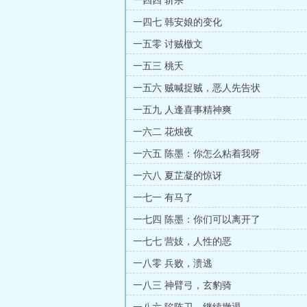
一四四 斩杀
一四七 韩安娘的变化
一五零 讨贼檄文
一五三 桃夭
一五六 贼喊捉贼，恶人先告状
一五九 人逢喜事精神爽
一六二 花烛夜
一六五 陈墨：你怎么粘着我呀
一六八 夏芷凝的惊讶
一七一 有马了
一七四 陈墨：你们可以离开了
一七七 营妓，人性的恶
一八零 兵败，溃逃
一八三 神臂弓，玄豹骑