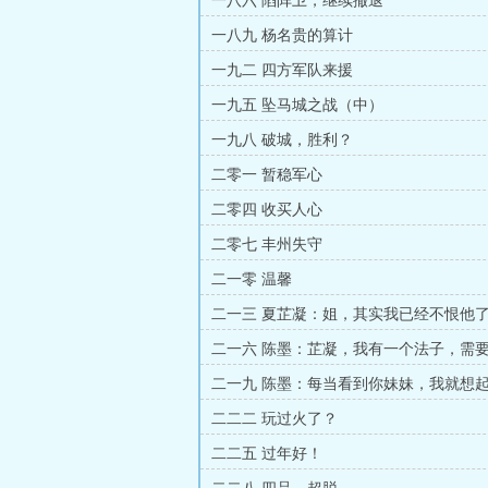
一八六 陷阵卫，继续撤退
一八九 杨名贵的算计
一九二 四方军队来援
一九五 坠马城之战（中）
一九八 破城，胜利？
二零一 暂稳军心
二零四 收买人心
二零七 丰州失守
二一零 温馨
二一三 夏芷凝：姐，其实我已经不恨他
二一六 陈墨：芷凝，我有一个法子，需
二一九 陈墨：每当看到你妹妹，我就想
二二二 玩过火了？
二二五 过年好！