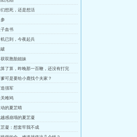
南阳沦陷
你们想死，还是想活
血参
天子血书
时机已到，今夜起兵
城破
俘获双胞胎姐妹
我算了算，昨晚那一百鞭，还没有打完
阿爹可是要给小鹿找个夫家？
打造强军
关关雎鸠
主动的夏芷晴
优越感崩塌的夏芷凝
夏芷凝：想套牢我不成