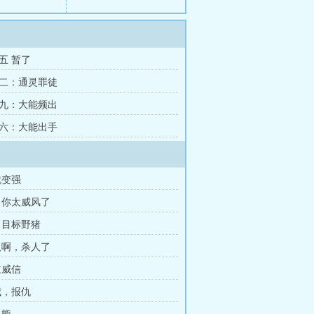
五 暂了
二：通灵罪徒
九：大能频出
六：大能出手
就变强
，你太威风了
，目标野猪
人啊，杀人了
立威信
威，报仇