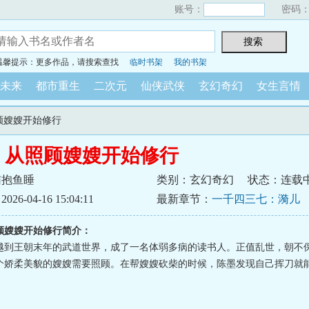
账号：
密码
温馨提示：更多作品，请搜索查找
临时书架
我的书架
未来
都市重生
二次元
仙侠武侠
玄幻奇幻
女生言情
照顾嫂嫂开始修行
：从照顾嫂嫂开始修行
猫抱鱼睡
类别：玄幻奇幻
状态：连载
6-04-16 15:04:11
最新章节：
一千四三七：漪儿
顾嫂嫂开始修行简介：
越到王朝末年的武道世界，成了一名体弱多病的读书人。正值乱世，朝不
个娇柔美貌的嫂嫂需要照顾。在帮嫂嫂砍柴的时候，陈墨发现自己挥刀就能变