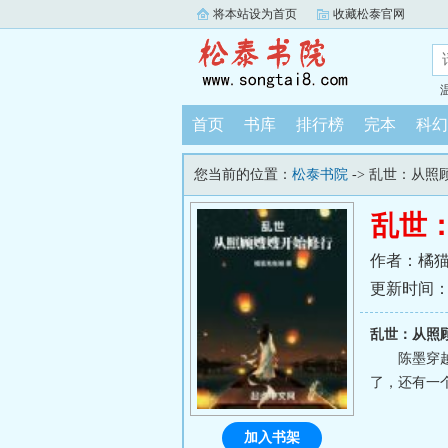
将本站设为首页
收藏松泰官网
首页
书库
排行榜
完本
科幻
您当前的位置：
松泰书院
-> 乱世：从
乱世
作者：橘
更新时间：202
乱世：从照
陈墨穿
了，还有一
加入书架