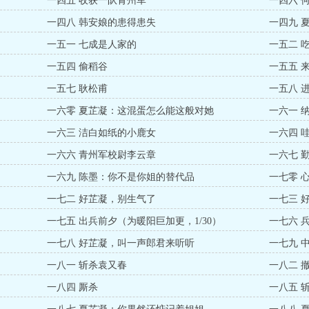
一四五 收获一队青州军
一四六 
一四八 韩安娘的患得患失
一四九 
一五一 七成是人家的
一五二 
一五四 偷稻谷
一五五 
一五七 耿松甫
一五八 
一六零 夏芷凝：这混蛋怎么能这般对她
一六一 
一六三 洁白如纸的小鹿女
一六四 
一六六 青州军校尉李云章
一六七 
一六九 陈墨：你不是你姐的替代品
一七零 
一七二 好芷凝，别生气了
一七三 
一七五 出兵前夕（为暖阳巨加更，1/30）
一七六 
一七八 好芷凝，叫一声郎君来听听
一七九 
一八一 斩杀袁又春
一八二 
一八四 厮杀
一八五 