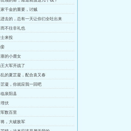
何统领的命，难道就值这几个钱？
夏家千金的重要，讨贼
吃进去的，总有一天让你们全吐出来
来而不往非礼也
进士来投
纳妾
哇塞的小鹿女
勤王大军开战了
心乱的夏芷凝，配合袁又春
好芷凝，你就应我一回吧
兵临泉阳县
中埋伏
撤军数百里
斩将，大破敌军