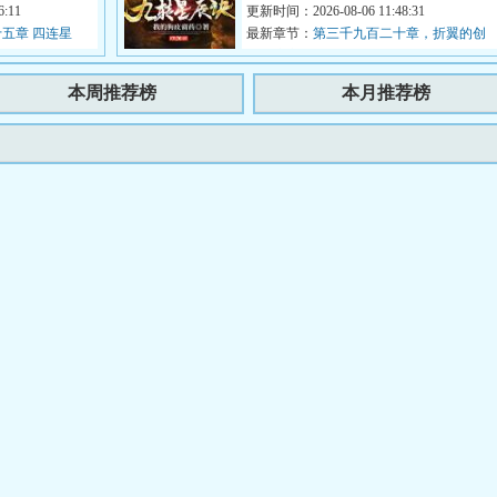
...
:11
手脚筋丢弃妖兽山脉，等待死...
更新时间：2026-08-06 11:48:31
五章 四连星
最新章节：
第三千九百二十章，折翼的创
世黑暗魔神！
本周推荐榜
本月推荐榜