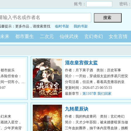
账号：
密码
温馨提示：更多作品，请搜索查找
临时书架
我的书架
未来
都市重生
二次元
仙侠武侠
玄幻奇幻
女生言情
混在皇宫假太监
：都市娱乐
作者：月下果子酒
类别：历史军事
追杀险些丧命：
简介：一开始，穿成假太监的李易只想安
一切宵小。...
分苟活着，但后来，看着高贵雍容的皇
:07
后，李易心思变了。“江山你坐...
更新时间：2026-07-25 00:55:55
最新章节：
第1107章 我们回家
九转星辰诀
科幻未来
作者：我的狗皮膏药
类别：玄幻奇幻
懂着踏入星空，
简介：天才少年苏阳，被未婚妻暗算当做
下。少年罗南背
三年血奴圈养，抽干体内至尊血脉，挑断