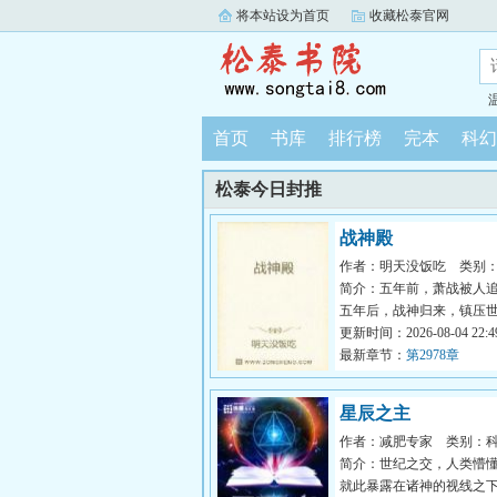
将本站设为首页
收藏松泰官网
首页
书库
排行榜
完本
科幻
松泰今日封推
战神殿
作者：明天没饭吃
类别
简介：五年前，萧战被人
五年后，战神归来，镇压世间
更新时间：2026-08-04 22:49
最新章节：
第2978章
星辰之主
作者：减肥专家
类别：
简介：世纪之交，人类懵
就此暴露在诸神的视线之