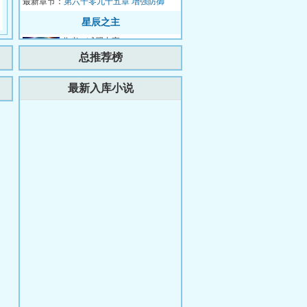
最新章节：
出世，一场腥风血雨...
第六千零九十五章 增强防御
星辰之主
作者：减肥专家
简介：世纪之交，人类懵懂着踏
总推荐榜
入星空，就此暴露在诸神的视线
之下。少年罗南背负着祖父的罪
更新时间：2026-07-31 12:16:11
最新入库小说
最新章节：
孽，走出实验室...
第一千四百三十五章 四连星
（下）
重生归来，真千金团灭户口本
作者：绵绵心
简介：【全员火葬场+绝不原谅
+甜宠+爽文】前世，真千金秦
音认亲回家后拼命讨好付出，渴
更新时间：2026-08-04 22:52:01
最新章节：
求亲情，临死前全...
第782章北极基地论坛，崔游安
有个人密码
雷霆圣帝
作者：说话的黄瓜
简介：叶星辰，寂灭五年，凝
聚‘雷霆圣法本源’，从北荒崛
起，探寻身世谜，沐浴天骄血，
更新时间：2026-08-06 21:54:26
最新章节：
夺诸天造化，斩因...
第三千六百章 我于同代全无
敌！
重生之狂暴火法