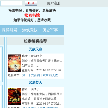
：
用户注册
松泰书院：看啥都有、更新最快
松泰书院
如果你觉得好，恳请收藏
灵异悬疑
游戏竞技
历史军事
松泰编辑推荐
无敌天命
作者：青鸾峰上
简介：谁言天命天注定？我命由
我不由天！...
更新时间：2026-08-07 07:53:26
最新章节：
第一千六百四十六章 我无敌
的！
武逆焚天
作者：疯橘子
简介：神奇的大陆，因神兽而支
离破碎，又因神兽而得以重
生！！各方势力追寻多年的重宝
更新时间：2026-08-07 07:55:11