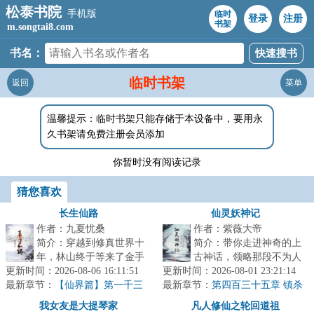
松泰书院
手机版
临时
登录
注册
书架
m.songtai8.com
书名：
临时书架
返回
菜单
温馨提示：临时书架只能存储于本设备中，要用永
久书架请免费注册会员添加
你暂时没有阅读记录
猜您喜欢
长生仙路
仙灵妖神记
作者：九夏忧桑
作者：紫薇大帝
简介：穿越到修真世界十
简介：带你走进神奇的上
年，林山终于等来了金手
古神话，领略那段不为人
更新时间：2026-08-06 16:11:51
指。他意外发现了自己有
更新时间：2026-08-01 23:21:14
知的故事。...
最新章节：
强化的能力。无论功法，
【仙界篇】第一千三
最新章节：
第四百三十五章 镇杀
百八十五章 祭祀大乱，胡吃海塞
丹药，法宝...
尘世巨蟒，四灵宝镇四巫！
我女友是大提琴家
凡人修仙之轮回道祖