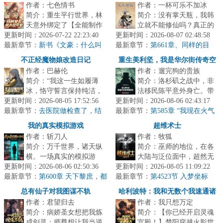
作者：七色情书
作者：一杯可乐不加冰
简介：重生平行世界，林
简介：没有掌天瓶，我韩
天意外绑定了【全能制作
立就不能修仙吗？真正的
更新时间：2026-07-22 22:23:40
人】系统，只要绑定搭
更新时间：2026-08-07 02:48:58
凡人流。不一样的剧情等
最新章节：
档，将其培养成超级“偶
新书《文豪：什么叫
最新章节：
着挖掘。本书又名：《凡
第661章、同样的目
别人家的孩子啊》已发~
像”，自己就...
标！相差的一天！（四更，求订
人前传》《...
不正经魔物娘改造日记
重生美利坚，我是华尔街传奇空
阅！）
作者：巴赫伦
作者：遛完狗的贵族
头
简介：“我这一生如履薄
简介：洛杉矶之战中，非
冰，恪守誓言保持纯洁，
法移民陈平意外身亡。带
更新时间：2026-08-05 17:52:56
从未破誓！”“……你问她
更新时间：2026-08-06 02:43:17
着深深的怨念，陈平重生
最新章节：
们是怎么回事？”“嗨！”“圣
去医院做检查了，结
最新章节：
回年的美利坚，附身到一
第585章 “我现在火气
果不算好
骑...
很大！”三人探望梅隆
个叫拉里·...
我的真实模拟游戏
超维术士
作者：斩刀人
作者：牧狐
简介：万千世界，诸天纵
简介：巫师的地位，在各
横。一场真实的模拟游
大陆与泛位面中，超然无
更新时间：2026-08-06 02:50:36
戏，开启一场新的人生。
更新时间：2026-08-05 11:09:22
上。神秘、智慧、残忍、
最新章节：
年的世界，当别人都在下
第600章 天下黎庶，都
最新章节：
血腥，俨然是巫师的代名
第4523节 入梦坐标
有不该死的理由
海经商，当二...
词。但真实...
总有仙子对我图谋不轨
哈利波特：我和无数个我速通诸
作者：君望归去
作者：我只想万定
天
简介：病娇圣女想把我炼
简介：【你已经开启灵魂
成剑灵；师尊想让我当逆
宫殿！】楚阳穿越火影世