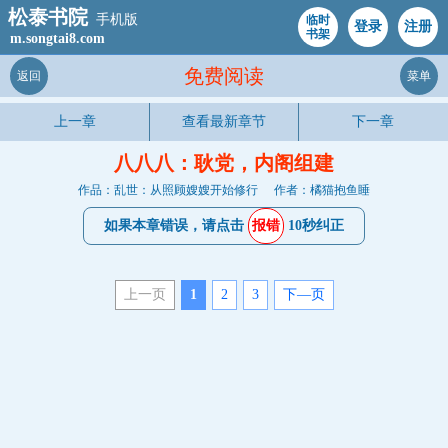
松泰书院
手机版
临时
登录
注册
书架
m.songtai8.com
免费阅读
返回
菜单
上一章
查看最新章节
下一章
八八八：耿党，内阁组建
作品：乱世：从照顾嫂嫂开始修行
作者：橘猫抱鱼睡
如果本章错误，请点击
报错
10秒纠正
上一页
1
2
3
下—页