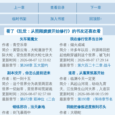
上一章
查看目录
下一章
临时书架
加入书签
回顶部↑
看了《乱世：从照顾嫂嫂开始修行》的书友还喜欢看
矢车菊魔女
我在修行世界当古神
作者：青空乐章
作者：烟火成城
简介：黄昏云海，大蛇遨游于天
简介：许多年以后，许源将回想
际大蛇，背负世界的大蛇七块大
起他刚穿越到这个世界，被飞剑
陆于蛇背之上起伏，亿万生灵随
更新时间：2026-08-07 12:33:02
钉在大桥上的那个晚上。那时的
更新时间：2026-08-07 17:29:14
之于云海飘摇这...
最新章节：
第268章 五大盟约
他以为这是个修...
最新章节：
第六百二十二章 战斗
的原本结局！
副本没开，你怎么提前进来
道君，从蓬莱筑基开始
作者：初一到十五
作者：临渊今天一定更
了？！
简介：这个世界分为表里两层表
简介：风起山河境，劫动九霄
世界一切如常，里世界却荒诞诡
天。江生降生山河大界，入道宗
谲那里，超凡与扭曲并行，罪恶
更新时间：2026-08-07 02:57:00
蓬莱，八岁许道、四载识文、六
更新时间：2026-08-08 00:15:09
与欲念滋长一旦...
最新章节：
第672章 双神位（二合
载春秋已天道筑基...
最新章节：
第193章 （等待章节名
一）
替换哦）
错练邪功，法天象地
我能把修炼进度推到尽头
作者：剑飞暴雨中
作者：大萌蛇