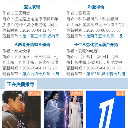
指南
盖世双谐
种魔得仙
作者：三天两觉
作者：高慕遥
简介：江湖路上走走停停翻开年
简介：种瓜者得瓜！种豆者得
少漂泊的回忆如今走过这世间，
豆！而种魔者竟成无上仙道？“狼
万般留恋峰吹起了从前...
更新时间：2026-08-04 12:46:44
虎道君”赢商，靠着一块偶得的神
更新时间：2026-08-06 06:56:05
最新章节：
第一百三十章 还有高
秘的仙门社稷...
最新章节：
第两千五十八章 一头
手？（上）
天虫小将
从两界开始御兽修仙
长生从炼化混元葫芦开始
作者：乘龙快续
作者：爱吃han烧白
简介：五大洞天、十三仙宗、七
简介：【经营】【种田】【群
九上宗、九九正宗。在这个仙盟
像】长生路上孤鸿影，凡尘劫中
统治世界的时代，修士需以借兽
更新时间：2026-08-04 11:32:28
万壑雷一介凡人重生混乱仙界，
更新时间：2026-08-04 20:37:38
修真的方式摘取...
最新章节：
第六百四十八章 ：身
危机并存、惶惶度...
最新章节：
第102章 妖土苦磨后进
份上门
骨，龙庭静算四海秋
正在热播推荐
剧情片
AI漫剧
足球