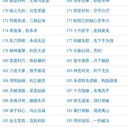
168 图谋丹药，主角与反派
169 当年旧事，祭祖求神
170 猿公九剑，分堂求援
171 明堂对剑，空手白刃
172 羽翼初成，三骑赴海
173 欧阳兰的核心竞争力
174 青面枭，影杀术
175 十方影字，直捣黄龙
176 东刀西棍，杀伐无忌
177 剑啸东郡，先下手为强
178 精神凝聚，剑意大进
179 示敌以弱，亮剑
180 雷霆扫穴，珠影藏剑
181 宴中酒香，月下魅影
182 刀道大家，辣手摧花
183 神意对决，剑下无生
184 澄明如镜，剑之极意
185 未虑胜先虑败，狗急跳墙
186 天赋潜能，采莲姑娘
187 十方隐修，东夷高手
188 东海月明，胭脂失耳
189 算无遗策，强行突破
190 弟子归心，乌云压城
191 暴打师娘，调虎离山
192 金玉堂危，流风剑吹
193 埋伏设陷，一剑破法