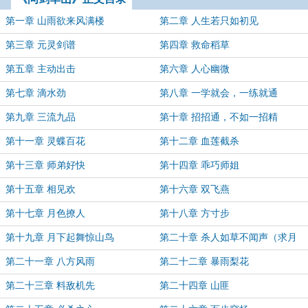
第一章 山雨欲来风满楼
第二章 人生若只如初见
第三章 元灵剑谱
第四章 救命稻草
第五章 主动出击
第六章 人心幽微
第七章 滴水劲
第八章 一学就会，一练就通
第九章 三流九品
第十章 招招通，不如一招精
第十一章 灵蝶百花
第十二章 血莲截杀
第十三章 师弟好快
第十四章 乖巧师姐
第十五章 相见欢
第十六章 双飞燕
第十七章 月色撩人
第十八章 方寸步
第十九章 月下起舞惊山鸟
第二十章 杀人如草不闻声（求月
票）
第二十一章 八方风雨
第二十二章 暴雨梨花
第二十三章 料敌机先
第二十四章 山匪