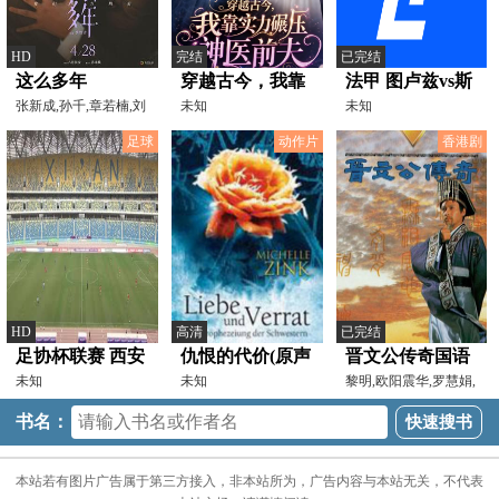
HD
完结
已完结
这么多年
穿越古今，我靠
法甲 图卢兹vs斯
张新成,孙千,章若楠,刘
实力碾压神医前
未知
特拉斯堡
未知
丹,吴俊霆,李光复,孙
夫
20251207
足球
动作片
香港剧
HD
高清
已完结
足协杯联赛 西安
仇恨的代价(原声
晋文公传奇国语
崇德荣海VS广东
未知
版)
未知
黎明,欧阳震华,罗慧娟,
郭秀云,黄子扬,马宗
广州豹 20240420
书名：
本站若有图片广告属于第三方接入，非本站所为，广告内容与本站无关，不代表