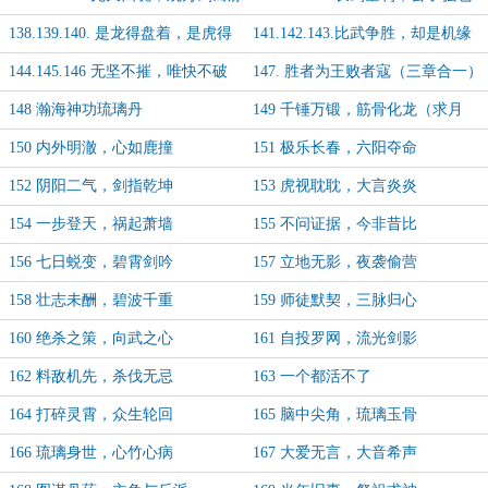
一剑
（求月票）
138.139.140. 是龙得盘着，是虎得
141.142.143.比武争胜，却是机缘
卧着（求月票）
144.145.146 无坚不摧，唯快不破
147. 胜者为王败者寇（三章合一）
（求月票）
148 瀚海神功琉璃丹
149 千锤万锻，筋骨化龙（求月
票）
150 内外明澈，心如鹿撞
151 极乐长春，六阳夺命
152 阴阳二气，剑指乾坤
153 虎视耽耽，大言炎炎
154 一步登天，祸起萧墙
155 不问证据，今非昔比
156 七日蜕变，碧霄剑吟
157 立地无影，夜袭偷营
158 壮志未酬，碧波千重
159 师徒默契，三脉归心
160 绝杀之策，向武之心
161 自投罗网，流光剑影
162 料敌机先，杀伐无忌
163 一个都活不了
164 打碎灵霄，众生轮回
165 脑中尖角，琉璃玉骨
166 琉璃身世，心竹心病
167 大爱无言，大音希声