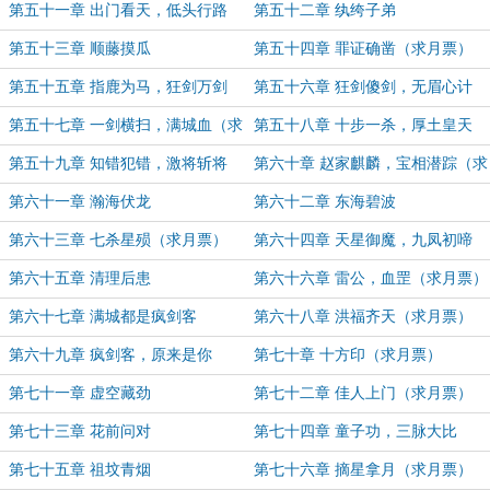
第五十一章 出门看天，低头行路
第五十二章 纨绔子弟
（求月票）
第五十三章 顺藤摸瓜
第五十四章 罪证确凿（求月票）
第五十五章 指鹿为马，狂剑万剑
第五十六章 狂剑傻剑，无眉心计
第五十七章 一剑横扫，满城血（求
第五十八章 十步一杀，厚土皇天
月票）
第五十九章 知错犯错，激将斩将
第六十章 赵家麒麟，宝相潜踪（求
月票）
第六十一章 瀚海伏龙
第六十二章 东海碧波
第六十三章 七杀星殒（求月票）
第六十四章 天星御魔，九凤初啼
第六十五章 清理后患
第六十六章 雷公，血罡（求月票）
第六十七章 满城都是疯剑客
第六十八章 洪福齐天（求月票）
第六十九章 疯剑客，原来是你
第七十章 十方印（求月票）
第七十一章 虚空藏劲
第七十二章 佳人上门（求月票）
第七十三章 花前问对
第七十四章 童子功，三脉大比
第七十五章 祖坟青烟
第七十六章 摘星拿月（求月票）