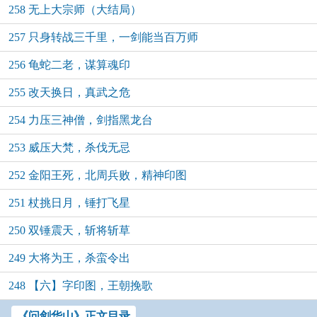
258 无上大宗师（大结局）
257 只身转战三千里，一剑能当百万师
256 龟蛇二老，谋算魂印
255 改天换日，真武之危
254 力压三神僧，剑指黑龙台
253 威压大梵，杀伐无忌
252 金阳王死，北周兵败，精神印图
251 杖挑日月，锤打飞星
250 双锤震天，斩将斩草
249 大将为王，杀蛮令出
248 【六】字印图，王朝挽歌
《问剑华山》正文目录