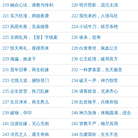
219 融合心法，请教与传剑
220 明月照影，混元太清
221 实力狂涨，师姐夜袭
222 我先来的，人强马壮
223 风雨长夜，见庙烧香
224 小试牛刀，斩尽杀绝
225 京师乱局，【形】字线索
226 诛杀，贺寿
227 惊天寿礼，接踵而来
228 白发青丝，疯血公主
229 傀儡，掀桌子
230 公主处境，破局良方
231 昔年旧事，再生机缘
232 一杯梦黄梁，先天极意
233 七情入道，捕快登门
234 破天一矛，神力惊世
235 众生皆苦，快刀乱麻
236 请客斩首，兄弟齐心
237 生旦净末，再无男儿
238 乱世辣手，兵锋所指
239 破锤，夺印
240 神力加身，体魄圆满，进击
241 法源化缘，无心无相
242 管教不严，物尽其用
243 冷宫之人，通天奇病
244 尔虞我诈，生生不息