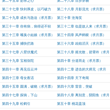
第二十五章 必杀之心
第二十六章 百步穿杨
第二十七章 快剑厚皮，以巧破力
第二十八章 月影流光（求月票）
第二十九章 成长与急迫（求月票）
第三十章 沧海笑
第三十一章 你有病，病得还不轻
第三十二章 似是故人来（求月票）
第三十三章 嘴臭小姑娘（求月票）
第三十四章 风声鹤唳（求月票）
第三十五章 捕快拦路
第三十六章 凶焰滔天（求月票）
第三十七章 八臂伏魔式
第三十八章 摇光散，碧霄吟（求月
票）
第三十九章 宝相弥陀
第四十章 分道而走（求月票）
第四十一章 再见伍云冲
第四十二章 进击的大师兄（求月
票）
第四十三章 母女夜话
第四十四章 天下奇闻
第四十五章 圆满，破晓（求月票）
第四十六章 雷音，突破
第四十七章 探病，下山
第四十八章 离别意，阴阳鱼（求月
票）
第四十九章 松鹤引
第五十章 桃花盖顶