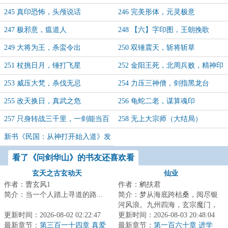
245 真印恐怖，头颅说话
246 完美形体，元灵极意
247 极邪意，瘟道人
248 【六】字印图，王朝挽歌
249 大将为王，杀蛮令出
250 双锤震天，斩将斩草
251 杖挑日月，锤打飞星
252 金阳王死，北周兵败，精神印
图
253 威压大梵，杀伐无忌
254 力压三神僧，剑指黑龙台
255 改天换日，真武之危
256 龟蛇二老，谋算魂印
257 只身转战三千里，一剑能当百
258 无上大宗师（大结局）
万师
新书《民国：从神打开始入道》发
布。请支持。
看了《问剑华山》的书友还喜欢看
玄天之古玄动天
仙业
作者：曹玄风1
作者：鹓扶君
简介：当一个人踏上寻道的路...
简介：梦从海底跨枯桑，阅尽银
河风浪。九州四海，玄宗魔门，
更新时间：2026-08-02 02:22:47
天人外道，净土僧伽。炼炁，授
更新时间：2026-08-03 20:48:04
最新章节：
第三百一十四章 真爱
箓，服饵，占验...
最新章节：
第一百六十章 进学