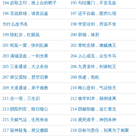
194 必取之印，推上台的靶子
195 勾结魔门，不宜见血
196 舌战群雄，请君品鉴
197 还不自裁，图穷匕现
为什么改书名
198 华堂论剑，穷追不舍
199 惊虹步，红眼鼠
200 群猫，诛邪
201 蛇鼠一窝，快剑乱麻
202 青蛇玄猪，擒贼擒王
203 满城沥血，一剑光寒
204 人心成见，众生牛马
205 三条通道，大义名份
206 九霄龙吟，剑诛蛇王
207 师父震惊，焚空旧事
208 伤逝，危机
209 大道通途，弟子难教
210 唯心是剑，气运惊天
211 合一境，三生识
212 偷学剑术，颠倒迷离
213 阴阳判官，暗日噬心
214 阴极阳极，追亡逐北
215 天赋气运，生死有命
216 鹿死谁手，神挡杀神
217 疑神疑鬼，师父傻眼
218 目标与责任，别离为了相聚