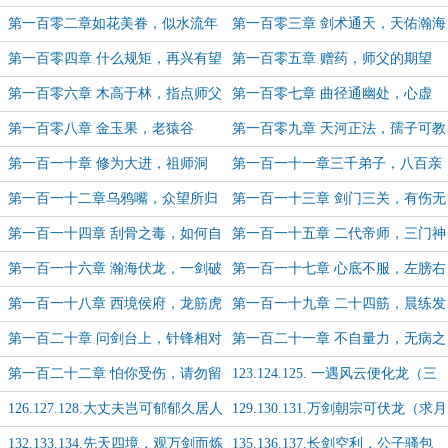
（求首订）
第一百零二章如花美眷，似水流年
第一百零三章 剑术通天，天佑瀚海
第一百零四章 什么规矩，再兴有望
第一百零五章 赠药，师父的期望
（求月票）
第一百零六章 木高于林，指点师父
第一百零七章 曲径通幽处，心虚
（求月票）
第一百零八章 金玉果，老猿谷
第一百零九章 天河正法，孺子可教
第一百一十章 修为大进，祖师洞
第一百一十一章三千弟子，八百亲
传
第一百一十二章乌鸦嘴，众望所归
第一百一十三章 剑门三关，有伤无
伤（求月票）
第一百一十四章 刮骨之毒，如何自
第一百一十五章 二代帝师，三门神
处
剑
第一百一十六章 瀚海伏龙，一剑破
第一百一十七章 心底不服，左膀右
空
臂
第一百一十八章 西境侯府，龙筋虎
第一百一十九章 二十四筋，晨练发
骨
难（求月票）
第一百二十章 问剑台上，针锋相对
第一百二十一章 不自量力，无病之
剑
第一百二十二章 怕你受伤，请勿留
123.124.125. 一遇风云便化龙（三
手
章合一）
126.127.128.大丈夫岂可郁郁久居人
129.130.131.万剑朝宗可伏龙（求月
下
票）
132.133.134.先天四境，观万剑而炼
135.136.137.长剑空利，公子骚包