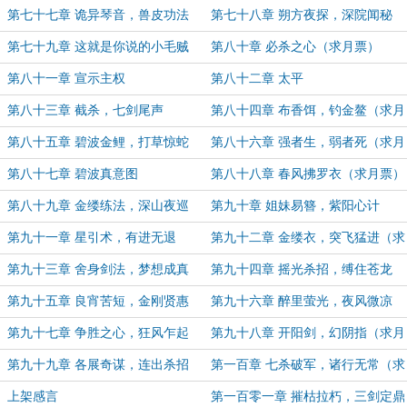
第七十七章 诡异琴音，兽皮功法
第七十八章 朔方夜探，深院闻秘
（求月票）
第七十九章 这就是你说的小毛贼
第八十章 必杀之心（求月票）
第八十一章 宣示主权
第八十二章 太平
第八十三章 截杀，七剑尾声
第八十四章 布香饵，钓金鳌（求月
票）
第八十五章 碧波金鲤，打草惊蛇
第八十六章 强者生，弱者死（求月
票）
第八十七章 碧波真意图
第八十八章 春风拂罗衣（求月票）
第八十九章 金缕练法，深山夜巡
第九十章 姐妹易簪，紫阳心计
第九十一章 星引术，有进无退
第九十二章 金缕衣，突飞猛进（求
月票）
第九十三章 舍身剑法，梦想成真
第九十四章 摇光杀招，缚住苍龙
（求月票）
第九十五章 良宵苦短，金刚贤惠
第九十六章 醉里萤光，夜风微凉
第九十七章 争胜之心，狂风乍起
第九十八章 开阳剑，幻阴指（求月
票）
第九十九章 各展奇谋，连出杀招
第一百章 七杀破军，诸行无常（求
月票）
上架感言
第一百零一章 摧枯拉朽，三剑定鼎