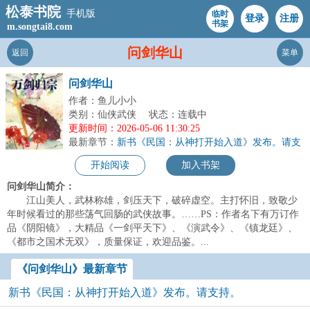
松泰书院
手机版
临时
登录
注册
书架
m.songtai8.com
问剑华山
返回
菜单
问剑华山
作者：鱼儿小小
类别：仙侠武侠
状态：连载中
更新时间：2026-05-06 11:30:25
最新章节：
新书《民国：从神打开始入道》发布。请支
持。
开始阅读
加入书架
问剑华山简介：
江山美人，武林称雄，剑压天下，破碎虚空。主打怀旧，致敬少
年时候看过的那些荡气回肠的武侠故事。……PS：作者名下有万订作
品《阴阳镜》，大精品《一剑平天下》、《演武令》、《镇龙廷》、
《都市之国术无双》，质量保证，欢迎品鉴。...
《问剑华山》最新章节
新书《民国：从神打开始入道》发布。请支持。