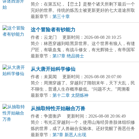
简介：在第五纪，【峦土】是整个诸天所剩下最后一个
完好的世界。传统的炼炁士被更新更好的七大道途所取
代...
最新章节：
第三十章
这个冒险者有钞能力
作者：云龙门
更新时间：2026-08-08 20:10:25
简介：林恩穿越到暗黑异世界。这个世界有狼人，有缝
尸匠，有吸血鬼，有战斗修女，有光辉骑士，有帝国军
团...
最新章节：
第17章 绝品骑士
从大唐开始科学修仙
作者：未莫闻
更新时间：2026-08-08 20:07:00
简介：周溯穿越了。穿越到了隋朝末年，天下大乱，民
不聊生，普通人生存概率极低。“问题不大。”周溯看
着...
最新章节：
第十二章 太阴炼神
从抽取特性开始融合万兽
作者：争渡衡庐
更新时间：2026-08-08 20:06:49
简介：韦光正穿越到一个，使用山海经异兽肢体组织修
炼的世界，成了人兽融合实验体。还好觉醒了善恶任务
金...
最新章节：
第7章 新恶人出现