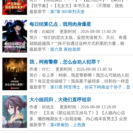
【快节奏】+【无女主】本书又名：《不黑暗，很热
血》《...
最新章节：
第7章 005审判天使
每日结算亿点，我用肉身爆星
作者：白鲸河
更新时间：2026-08-08 13:40:20
简介：“你们的层次太低，妄想凭借努力、天分、奇遇
就能超越我？”“殊不知通过这种方式积累的力量，根
基...
最新章节：
第六章 夜校老师
我，柯南警察，怎么会劝人犯罪？
作者：什仁
更新时间：2026-08-08 13:40:34
简介：谷上枣：柯南，我是警察啊！我怎么可能劝人犯
罪？肯定是你搞错了！我虽案子破得多，但和你一样是
案...
最新章节：
第15章 阿笠博士，你买下柯南这个孙子，是
不是得意思意思？
大小姐回归，大佬们直呼祖宗
作者：祈佑文
更新时间：2026-08-08 13:28:09
简介：【又名《那位祖宗又掉马了》】【人狠内心话
多、懒癌晚期女主×自我攻略、内心戏丰富男主】众所
周知...
最新章节：
第4章偷拍，上热搜