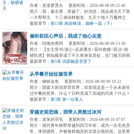
作者：贫道爱烫头
更新时间：2026-08-08 09:22:40
简介：我，秦京墨，穿越了。好消息：我会成为天下第
一大帮帮主、十三省绿林魁首、九天十地十万魔神之
主，...
最新章节：
第13章 南岩峰顶，巅峰一战（下）
偷听权臣心声后，我成了他心尖宠
作者：咕噜肉香阿
更新时间：2026-08-08 09:13:30
简介：【女主穿书/读心+反派重生+双向救赎+双洁+扮
猪吃虎】韩知薇穿成了不久将身首异处，全门被灭的韩
家...
最新章节：
第5章 试探她是否变了
从早餐开始征服世界
作者：钢铁金鱼
更新时间：2026-08-08 09:10:22
简介：国宴大厨混穿异世界，却发现这是一个从未诞生
过中餐的世界。什么？日料竟成了高端的代表？什么？
韩...
最新章节：
第3章 第一位客人
穿越史前恐狼，我带人类熬过冰河
作者：发呆的羽毛
更新时间：2026-08-08 10:47:07
简介：现代青年林野穿越到四万年前，成为一头毛色异
常、体弱濒死，并被狼群抛弃的北境古狼幼崽。这里寒