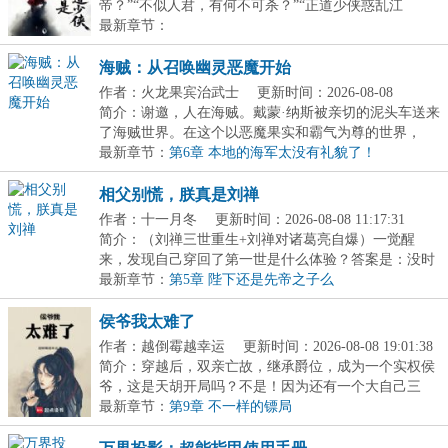
帝？”“不似人君，有何不可杀？”“正道少侠惑乱江
湖？...
最新章节：
海贼：从召唤幽灵恶魔开始
作者：火龙果宾治武士
更新时间：2026-08-08
11:56:55
简介：谢邀，人在海贼。戴蒙·纳斯被亲切的泥头车送来
了海贼世界。在这个以恶魔果实和霸气为尊的世界，
戴...
最新章节：
第6章 本地的海军太没有礼貌了！
相父别慌，朕真是刘禅
作者：十一月冬
更新时间：2026-08-08 11:17:31
简介：（刘禅三世重生+刘禅对诸葛亮自爆）一觉醒
来，发现自己穿回了第一世是什么体验？答案是：没时
间体...
最新章节：
第5章 陛下还是先帝之子么
侯爷我太难了
作者：越倒霉越幸运
更新时间：2026-08-08 19:01:38
简介：穿越后，双亲亡故，继承爵位，成为一个实权侯
爷，这是天胡开局吗？不是！因为还有一个大自己三
岁，...
最新章节：
第9章 不一样的镖局