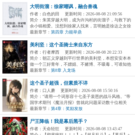
大明街溜：徐家嘲讽，融合兽魂
作者：白色的田
更新时间：2026-08-08 21:09:56
简介：朱英穿越大明，成为许沟村的街溜子，与救下的
余小锦相爱。没想到徐家人找来，言明她是徐达之女徐
妙...
最新章节：
第四章 力能举鼎
美利坚：这个圣骑士来自东方
作者：行者摩西
更新时间：2026-08-08 20:22:33
简介：朝正义穿越到平行世界的美利坚，本想安安本本
做一个三好青年，不嫖娼、不赌博、不吸毒，可谁知他
脑...
最新章节：
第8章 入龙场
这个圣子超强，但素质不详
作者：口人蘑
更新时间：2026-08-08 15:50:16
简介：“请用一个词形容十七圣子裴恩的战斗风格。”帝
国学术期刊《魔法月报》曾就此问题采访数十位相关
人...
最新章节：
第4章：奖励发放
尸王降临！我是幕后黑手？
作者：天命轻狂
更新时间：2026-08-08 13:43:47
简介：【彻底疯狂！！！】+【超凡乱斗】+【幕后】+