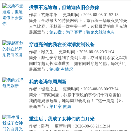
投票不选迪迦，但迪迦依旧会救你
作者：玄阳本阳
更新时间：2026-08-08 01:52:13
简介：全球最大的特摄网站上，举行着一场最火奥特曼
人气比赛。王林跟一群中登一样，选择最爱的白月光迪
迦...
最新章节：
第28章：为了赛罗！骑鬼火就骑鬼火！
穿越亮剑的我在长津湖复制装备
作者：猴先生
更新时间：2026-08-08 20:31:04
简介：戴七安穿越到了亮剑世界，亦可消耗杀敌之军功
同时穿越到长津湖世界！拥有同时穿越的他，每次都可
以...
最新章节：
第6章 有情况
我的老冯每周刷新
作者：键盘之主
更新时间：2026-08-08 00:33:24
简介：“警察同志，我接下来说的事你们千万别害怕....
我的老妈很危险，她每周都会刷新！”“这一周是【凡...
最新章节：
第14章 做局
重生后，我成了女神们的白月光
作者：陈芍
更新时间：2026-08-08 21:12:14