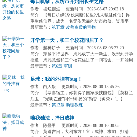
每日机缘，从坊市开始的长生之路
作者：摆烂摆烂
更新时间：2026-08-07 20:02:18
简介：【每日机缘?杀伐果断?长生?凡人稳健修仙】许一
重生修仙界，成为一名无依无靠的坊市散修。资质平
庸...
最新章节：
第五章 改善资质的宝物
开学第一天，和三个校花同居了？
作者：超神娇子
更新时间：2026-08-08 05:27:29
简介：穿越平行世界，周凡成了大一新生。没想到开学
报道，周凡竟然和三个校花住进了一间宿舍。一开始周
凡...
最新章节：
第6章 军训
足球：我的外挂有bug！
作者：白人饭
更新时间：2026-08-08 15:45:36
简介：【恭喜宿主，你获得了国家级技能包】【英格兰
后卫：“光明左使”阿什利·扬的“勤奋（禽粪）”。】...
最新章节：
第13章 助理教练
唯我独法，择日成神
作者：陈叠甲
更新时间：2026-08-08 10:30:03
简介：黄道吉日，大利东方！宜：成神、求嗣、打清