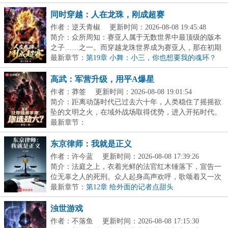
同时穿越：人在龙珠，刚成超赛
作者：逆天青椒
更新时间：2026-08-08 19:45:48
简介：众所周知：赛亚人属于无数世界中最顶级的版本
之子……之一。而穿越龙珠世界成为赛亚人，那在初期
就...
最新章节：
第19章 小舞：小三，你也想要我的魂环？
高武：军营升级，用平A爆星
作者：莽签
更新时间：2026-08-08 19:01:54
简介：距离动荡时代已过去六十年，人类稳住了摇摇欲
坠的文明之火，在域外战场取得优势，进入开拓时代。
梁...
最新章节：
东京律师：我就是正义
作者：许今蓝
更新时间：2026-08-08 17:39:26
简介：法庭之上，衣着光鲜的法官红木锤落下，宣告一
位无辜之人的死刑。众人起身高声欢呼，歌颂着又一次
的...
最新章节：
第12章 给外面的记者点甜头
浊世游戏
作者：不落鱼
更新时间：2026-08-08 17:15:30