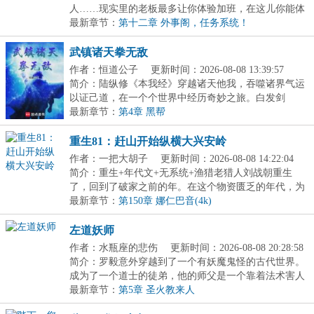
人……现实里的老板最多让你体验加班，在这儿你能体
验...
最新章节：
第十二章 外事阁，任务系统！
武镇诸天拳无敌
作者：恒道公子
更新时间：2026-08-08 13:39:57
简介：陆纵修《本我经》穿越诸天他我，吞噬诸界气运
以证己道，在一个个世界中经历奇妙之旅。白发剑
仙：“...
最新章节：
第4章 黑帮
重生81：赶山开始纵横大兴安岭
作者：一把大胡子
更新时间：2026-08-08 14:22:04
简介：重生+年代文+无系统+渔猎老猎人刘战朝重生
了，回到了破家之前的年。在这个物资匮乏的年代，为
了一...
最新章节：
第150章 娜仁巴音(4k)
左道妖师
作者：水瓶座的悲伤
更新时间：2026-08-08 20:28:58
简介：罗毅意外穿越到了一个有妖魔鬼怪的古代世界。
成为了一个道士的徒弟，他的师父是一个靠着法术害人
谋...
最新章节：
第5章 圣火教来人