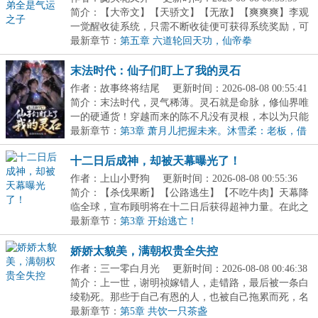
简介：【大帝文】【天骄文】【无敌】【爽爽爽】李观
一觉醒收徒系统，只需不断收徒便可获得系统奖励，可
他...
最新章节：
第五章 六道轮回天功，仙帝拳
末法时代：仙子们盯上了我的灵石
作者：故事终将结尾
更新时间：2026-08-08 00:55:41
简介：末法时代，灵气稀薄。灵石就是命脉，修仙界唯
一的硬通货！穿越而来的陈不凡没有灵根，本以为只能
当...
最新章节：
第3章 萧月儿把握未来。沐雪柔：老板，借
一万灵石，进屋详谈？
十二日后成神，却被天幕曝光了！
作者：上山小野狗
更新时间：2026-08-08 00:55:36
简介：【杀伐果断】【公路逃生】【不吃牛肉】天幕降
临全球，宣布顾明将在十二日后获得超神力量。在此之
前...
最新章节：
第3章 开始逃亡！
娇娇太貌美，满朝权贵全失控
作者：三一零白月光
更新时间：2026-08-08 00:46:38
简介：上一世，谢明祯嫁错人，走错路，最后被一条白
绫勒死。那些于自己有恩的人，也被自己拖累而死，名
声...
最新章节：
第5章 共饮一只茶盏