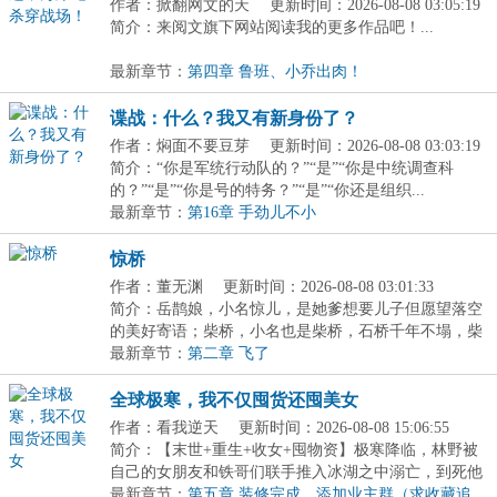
作者：掀翻网文的天
更新时间：2026-08-08 03:05:19
简介：来阅文旗下网站阅读我的更多作品吧！...
最新章节：
第四章 鲁班、小乔出肉！
谍战：什么？我又有新身份了？
作者：焖面不要豆芽
更新时间：2026-08-08 03:03:19
简介：“你是军统行动队的？”“是”“你是中统调查科
的？”“是”“你是号的特务？”“是”“你还是组织...
最新章节：
第16章 手劲儿不小
惊桥
作者：董无渊
更新时间：2026-08-08 03:01:33
简介：岳鹊娘，小名惊儿，是她爹想要儿子但愿望落空
的美好寄语；柴桥，小名也是柴桥，石桥千年不塌，柴
桥...
最新章节：
第二章 飞了
全球极寒，我不仅囤货还囤美女
作者：看我逆天
更新时间：2026-08-08 15:06:55
简介：【末世+重生+收女+囤物资】极寒降临，林野被
自己的女朋友和铁哥们联手推入冰湖之中溺亡，到死他
才...
最新章节：
第五章 装修完成，添加业主群（求收藏追