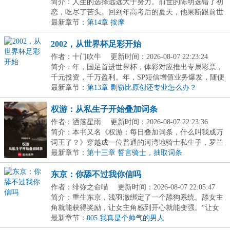
简介：人生的选择远远大于努力。前世的陈明选错了初
恋，吃尽了苦头。回到年高考后的夏天，他果断跟前世
初...
最新章节：
第14章 按摩
2002，从世界杯足彩开始
作者：十门吹牛
更新时间：2026-08-07 22:23:24
简介：年，国足首进世界杯，体彩对应推出专属彩票，
千元投资，千万盈利。年，SP短信增值业务爆发，随便
搞...
最新章节：
第13章 剽窃比原创还专业怎么办？
权游：从私生子开始叠加词条
作者：洒落星雨
更新时间：2026-08-07 22:23:36
简介：本书又名《权游：每日叠加词条，什么叫我成万
词王了？》穿越成一位普通的河湾地骑士私生子，罗兰
·...
最新章节：
第十三章 誓言骑士，抽取词条
东京：你舔不过我你信吗
作者：绯弥之命喵
更新时间：2026-08-07 22:05:47
简介：重生东京，浅羽澈绑定了一个舔狗系统。舔女主
角就能获得奖励，让女主角感到开心就能变强。“让女
孩...
最新章节：
005.我真是个帅气的男人