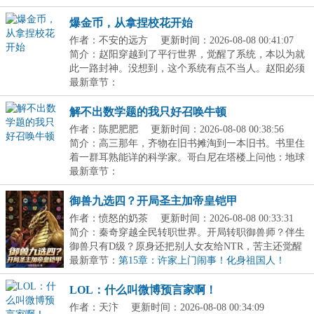
爆金币，从拿捏校花开始
作者：不安的远方
更新时间：2026-08-08 00:41:07
简介：赵阳穿越到了平行世界，觉醒了系统，本以为就
此一路封神。没想到，这个系统有点不当人。赵阳必须
从...
最新章节：
解不出数学题的我只好召唤牛顿
作者：陈肥肥肥
更新时间：2026-08-08 00:38:56
简介：高三那年，齐物在旧书摊淘到一本旧书。书里住
着一群耳熟能详的科学家。哥白尼在塔楼上问他：地球
真...
最新章节：
御兽九选四？开局圣主加帝皇铠甲
作者：愤怒的奶茶
更新时间：2026-08-08 00:33:31
简介：秦奇穿越全民转职世界。开局转职御兽师？伴生
御兽只有D级？原身还把别人女友给NTR，苦主还觉醒
SSS...
最新章节：
第15章：许家上门闹事！化身祖国人！
LOL：什么叫微博预言家啊！
作者：天汴
更新时间：2026-08-08 00:34:09