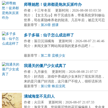
师尊她愁！徒弟都是炮灰反派咋办
作者：十三年冬至
更新时间：2026-08-08 03:03:50
简介：【女主无cp】终于完成任务，带着系统穿到修仙
世界，苟在雾隐峰养老的陆清。几百年后，被忍无可忍
的...
最新章节：
第20章 授课
多子多福：仙子怎么成这样了
作者：落日沉溺橘海
更新时间：2026-08-07 21:46:46
简介：来阅文旗下网站阅读我的更多作品吧！...
最新章节：
第二章 蛮横少女
我通关的僵尸少女成真了
作者：九月缘生
更新时间：2026-08-08 21:07:57
简介：好消息，游戏中养成的少女来到了现实坏消息，
来的是只僵尸好消息，这只僵尸不咬人，很听话坏消
息，...
最新章节：
第12章 蛛后没死
满城海棠不见归人
作者：火日禾
更新时间：2026-08-07 21:07:33
简介：海棠无香，世间最可惜的花可偏偏有人，拿命来