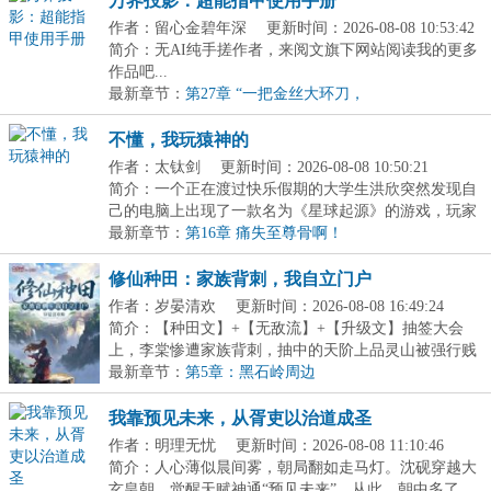
万界投影：超能指甲使用手册
作者：留心金碧年深
更新时间：2026-08-08 10:53:42
简介：无AI纯手搓作者，来阅文旗下网站阅读我的更多
作品吧...
最新章节：
第27章 “一把金丝大环刀，
不懂，我玩猿神的
作者：太钛剑
更新时间：2026-08-08 10:50:21
简介：一个正在渡过快乐假期的大学生洪欣突然发现自
己的电脑上出现了一款名为《星球起源》的游戏，玩家
将...
最新章节：
第16章 痛失至尊骨啊！
修仙种田：家族背刺，我自立门户
作者：岁晏清欢
更新时间：2026-08-08 16:49:24
简介：【种田文】+【无敌流】+【升级文】抽签大会
上，李棠惨遭家族背刺，抽中的天阶上品灵山被强行贱
卖。...
最新章节：
第5章：黑石岭周边
我靠预见未来，从胥吏以治道成圣
作者：明理无忧
更新时间：2026-08-08 11:10:46
简介：人心薄似晨间雾，朝局翻如走马灯。沈砚穿越大
玄皇朝，觉醒天赋神通“预见未来”。从此，朝中多了