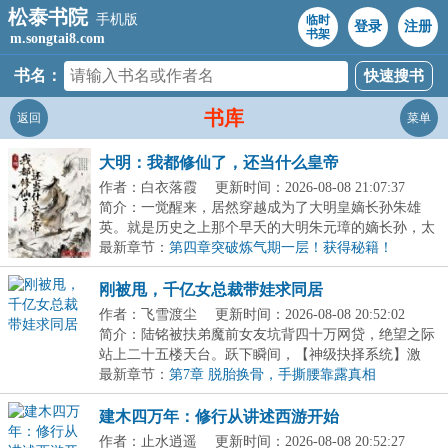
松泰书院
手机版
临时
登录
注册
书架
m.songtai8.com
书名：
书库
返回
菜单
大明：我都修仙了，还当什么皇帝
作者：白衣落霞
更新时间：2026-08-08 21:07:37
简介：一觉醒来，居然穿越成为了大明皇嫡长孙朱雄
英。就是历史之上那个早夭的大明朱元璋的嫡长孙，太
子朱...
最新章节：
第四章突破炼气期一层！获得秘籍！
刚被甩，千亿女总裁带娃求同居
作者：飞雪渡尘
更新时间：2026-08-08 20:52:02
简介：陆铭被扶弟魔前女友坑背四十万网贷，绝望之际
站上二十五楼天台。跃下瞬间，【神级抉择系统】激
活！...
最新章节：
第7章 脱胎换骨，手撕腰靠露真相
建木四万年：修行从讲述西游开始
作者：止水逍遥
更新时间：2026-08-08 20:52:27