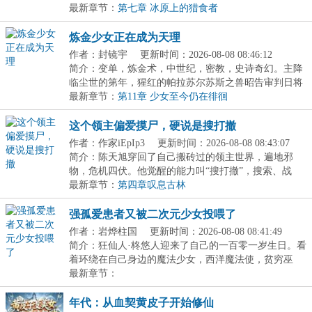
潮...
最新章节：
第七章 冰原上的猎食者
炼金少女正在成为天理
作者：封镜宇
更新时间：2026-08-08 08:46:12
简介：变单，炼金术，中世纪，密教，史诗奇幻。主降
临尘世的第年，猩红的帕拉苏尔苏斯之兽昭告审判日将
至...
最新章节：
第11章 少女至今仍在徘徊
这个领主偏爱摸尸，硬说是搜打撤
作者：作家iEpIp3
更新时间：2026-08-08 08:43:07
简介：陈天旭穿回了自己搬砖过的领主世界，遍地邪
物，危机四伏。他觉醒的能力叫“搜打撤”，搜索、战
斗、...
最新章节：
第四章叹息古林
强孤爱患者又被二次元少女投喂了
作者：岩烨柱国
更新时间：2026-08-08 08:41:49
简介：狂仙人·柊悠人迎来了自己的一百零一岁生日。看
着环绕在自己身边的魔法少女，西洋魔法使，贫穷巫
女...
最新章节：
年代：从血契黄皮子开始修仙