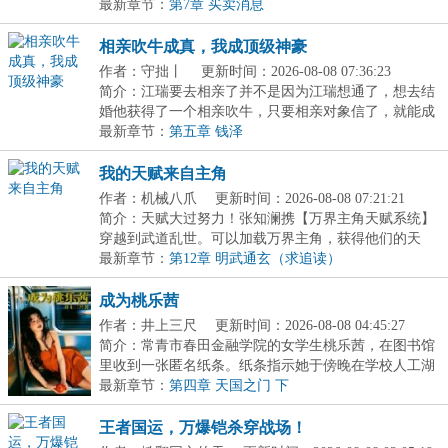
一...
最新章节：
第7章 买卖消息
相亲吹牛成真，我成顶级神豪
作者：守拙丨
更新时间：2026-08-08 07:36:23
简介：江瑞要去相亲了并不是因为江瑞想通了，想去结
婚他获得了一个相亲吹牛，只要相亲对象信了，就能成
为...
最新章节：
第五章 钱泽
我的天赋来自主角
作者：机械八爪
更新时间：2026-08-08 07:21:21
简介：天赋大过努力！张知澜携【万界主角天赋系统】
穿越到武道乱世。可以加载万界主角，获得他们的天
赋。...
最新章节：
第12章 明武通玄（求追读）
成为桃乐茜
作者：井上三尺
更新时间：2026-08-08 04:45:27
简介：常青市春田金融学院的女学生桃乐茜，在图书馆
里收到一张匿名纸条。纸条指示她于傍晚在学校人工湖
畔...
最新章节：
第四章 天国之门 下
王者国运，万爆铠杀穿战场！