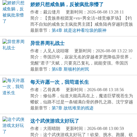
娇娇只想咸鱼躺，反被疯批亲懵了
作者：裁云缝月
更新时间：2026-08-08 13:28:11
简介：【贵族兽校团宠+vn+男全洁+雄竞修罗场】【钓
而不自知的咸鱼女主疯批男主团】咸鱼陆冉穿越到贵族
兽...
最新章节：
第4章 就是这种看垃圾的眼神
异世界周礼战士
作者：人见人说哇噻
更新时间：2026-08-08 13:22:10
简介：帝国历年，寂寂无名的穿越者罗恩降临异世界，
觉醒“君子”天赋，只要克己复礼，就能变强。帝国历
年...
最新章节：
第6章 斯顿村的村民
每天许愿一次，我苟道长生
作者：乙骨真希
更新时间：2026-08-08 13:18:56
简介：修仙界，仙道大能高高在上，魔道巨擘视苍生为
蝼蚁，仙路不过是一条铺满白骨的挣扎之路。沈宁穿越
成...
最新章节：
第7章 故纸堆里的残迹
这个武侠游戏太好玩了
作者：大雨晴朗
更新时间：2026-08-08 13:00:59
简介：这个武侠游戏太好玩了！砍柴、挑水、跑腿、砍