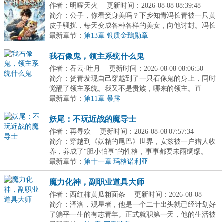
作者：明曜天火
更新时间：2026-08-08 08:39:48
简介：公子，你看妾身美吗？下乡知青冯长青被一只黄
皮子骚扰，每天变成各种各样的美女，向他讨封。冯长
青...
最新章节：
第13章 银质金鵄勋章
我石像鬼，领主系统什么鬼
作者：吞云·吐月
更新时间：2026-08-08 08:06:50
简介：贺青发现自己穿越到了一只石像鬼的身上，同时
觉醒了领主系统。我又不是贵族，哪来的领主。直
到......
最新章节：
第11章 暴露
妖尾：不玩近战的魔导士
作者：再寻欢
更新时间：2026-08-08 07:57:34
简介：穿越到《妖精的尾巴》世界，安兹被一户猎人收
养，养成了“胆小怕事”的性格，事事都要未雨绸缪。
即...
最新章节：
第十一章 玛格诺利亚
魔力化神，副职业道具大师
作者：西红柿黄瓜粗面条
更新时间：2026-08-08
14:41:31
简介：泽洛，观星者，他是一个二十出头就已经计划好
了躺平一生的有志青年。正式就职第一天，他的生活被