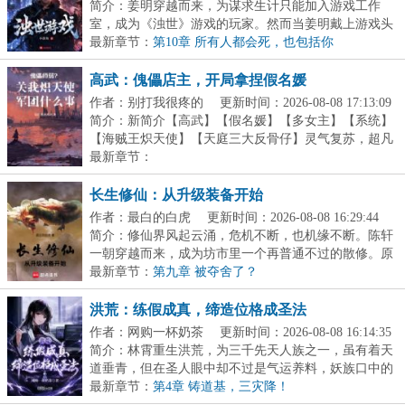
简介：姜明穿越而来，为谋求生计只能加入游戏工作
室，成为《浊世》游戏的玩家。然而当姜明戴上游戏头
盔的...
最新章节：
第10章 所有人都会死，也包括你
高武：傀儡店主，开局拿捏假名媛
作者：别打我很疼的
更新时间：2026-08-08 17:13:09
简介：新简介【高武】【假名媛】【多女主】【系统】
【海贼王炽天使】【天庭三大反骨仔】灵气复苏，超凡
时...
最新章节：
长生修仙：从升级装备开始
作者：最白的白虎
更新时间：2026-08-08 16:29:44
简介：修仙界风起云涌，危机不断，也机缘不断。陈轩
一朝穿越而来，成为坊市里一个再普通不过的散修。原
以...
最新章节：
第九章 被夺舍了？
洪荒：练假成真，缔造位格成圣法
作者：网购一杯奶茶
更新时间：2026-08-08 16:14:35
简介：林霄重生洪荒，为三千先天人族之一，虽有着天
道垂青，但在圣人眼中却不过是气运养料，妖族口中的
血...
最新章节：
第4章 铸道基，三灾降！