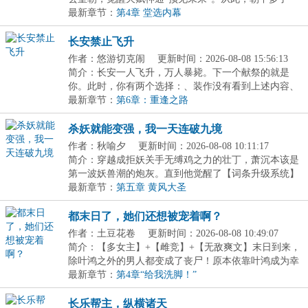
位...
最新章节：
第4章 堂选内幕
长安禁止飞升
作者：悠游切克闹
更新时间：2026-08-08 15:56:13
简介：长安一人飞升，万人暴毙。下一个献祭的就是
你。此时，你有两个选择：、装作没有看到上述内容、
成为...
最新章节：
第6章：重逢之路
杀妖就能变强，我一天连破九境
作者：秋喻夕
更新时间：2026-08-08 10:11:17
简介：穿越成拒妖关手无缚鸡之力的壮丁，萧沉本该是
第一波妖兽潮的炮灰。直到他觉醒了【词条升级系统】
杀...
最新章节：
第五章 黄风大圣
都末日了，她们还想被宠着啊？
作者：土豆花卷
更新时间：2026-08-08 10:49:07
简介：【多女主】+【雌竞】+【无敌爽文】末日到来，
除叶鸿之外的男人都变成了丧尸！原本依靠叶鸿成为幸
存...
最新章节：
第4章“给我洗脚！”
长乐帮主，纵横诸天