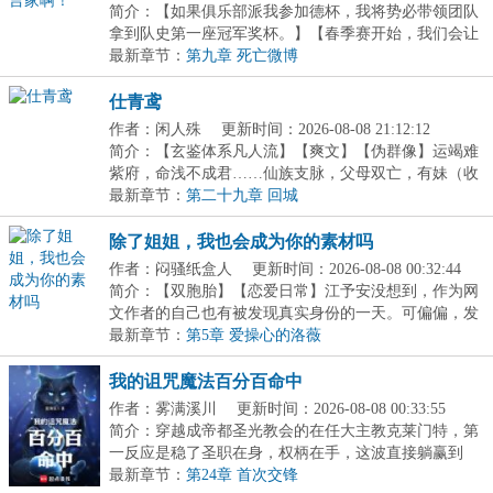
简介：【如果俱乐部派我参加德杯，我将势必带领团队
拿到队史第一座冠军奖杯。】【春季赛开始，我们会让
所...
最新章节：
第九章 死亡微博
仕青鸢
作者：闲人殊
更新时间：2026-08-08 21:12:12
简介：【玄鉴体系凡人流】【爽文】【伪群像】运竭难
紫府，命浅不成君……仙族支脉，父母双亡，有妹（收
养...
最新章节：
第二十九章 回城
除了姐姐，我也会成为你的素材吗
作者：闷骚纸盒人
更新时间：2026-08-08 00:32:44
简介：【双胞胎】【恋爱日常】江予安没想到，作为网
文作者的自己也有被发现真实身份的一天。可偏偏，发
现...
最新章节：
第5章 爱操心的洛薇
我的诅咒魔法百分百命中
作者：雾满溪川
更新时间：2026-08-08 00:33:55
简介：穿越成帝都圣光教会的在任大主教克莱门特，第
一反应是稳了圣职在身，权柄在手，这波直接躺赢到
老。...
最新章节：
第24章 首次交锋