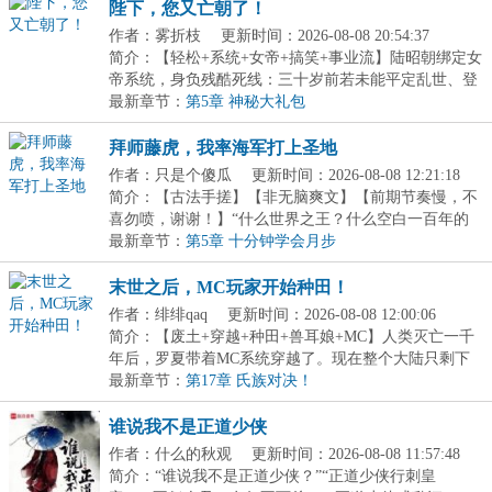
陛下，您又亡朝了！
作者：雾折枝
更新时间：2026-08-08 20:54:37
简介：【轻松+系统+女帝+搞笑+事业流】陆昭朝绑定女
帝系统，身负残酷死线：三十岁前若未能平定乱世、登
顶...
最新章节：
第5章 神秘大礼包
拜师藤虎，我率海军打上圣地
作者：只是个傻瓜
更新时间：2026-08-08 12:21:18
简介：【古法手搓】【非无脑爽文】【前期节奏慢，不
喜勿喷，谢谢！】“什么世界之王？什么空白一百年的
历...
最新章节：
第5章 十分钟学会月步
末世之后，MC玩家开始种田！
作者：绯绯qaq
更新时间：2026-08-08 12:00:06
简介：【废土+穿越+种田+兽耳娘+MC】人类灭亡一千
年后，罗夏带着MC系统穿越了。现在整个大陆只剩下
他这个...
最新章节：
第17章 氏族对决！
谁说我不是正道少侠
作者：什么的秋观
更新时间：2026-08-08 11:57:48
简介：“谁说我不是正道少侠？”“正道少侠行刺皇