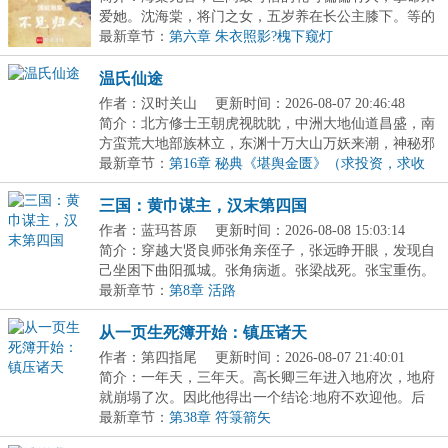
爱她。沈海棠，将门之女，五岁养在长公主膝下。等的
人...
最新章节：
第六章 朱衣照影?槐下窥灯
温氏仙途
作者：汉时关山
更新时间：2026-08-07 20:46:48
简介：北方修士王朝虎视眈眈，中洲大地仙道昌盛，南
方蛮荒大地部族林立，东渊十万大山万妖来潮，神秘邪
修...
最新章节：
第16章 秘典《堪舆金匮》（求投资，求收
藏）
三国：黄巾谋主，汉末第四国
作者：蓝玛苔原
更新时间：2026-08-08 15:03:14
简介：穿越大贤良师张角亲侄子，张远睁开眼，发现自
己坐困下曲阳孤城。张角病逝。张梁战死。张宝重伤。
张...
最新章节：
第8章 活路
从一页生死簿开始：镇压诸天
作者：第四指尾
更新时间：2026-08-07 21:40:01
简介：一年天，三年天。高长卿三年进入地府次，地府
就崩塌了次。因此他得出一个结论:地府不欢迎他。后
来...
最新章节：
第38章 符箓箭矢