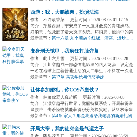
读）
西游：我，大鹏族弟，扮演法海
作者：不许放香菜
更新时间：2026-08-08 01:17:15
简介：穿越西游，宁安成了一只血脉低劣的青翎妖鸟。
好消息，他觉醒了诸天扮演系统。坏消息，他抽中的第
一...
最新章节：
第十六章 九个脑袋？红烧、清蒸、爆炒......
变身刑天铠甲，我疯狂打脸弹幕
作者：此山六月雪
更新时间：2026-08-08 01:02:28
简介：江川穿越成一部恐怖电影里的路人龙套，设定是
一名在地球上过着普通生活的大二学生，不料在一次意
外...
最新章节：
第17章 高攻学长与低防学妹
让你参加婚礼，你COS帝皇侠？
作者：林萧你骂人真难听
更新时间：2026-08-08
01:01:55
简介：江澈穿越平行世界，觉醒特摄系统，开局获得帝
皇腰带。击杀怪物就能获得积分兑换奖励。从终极帝皇
到...
最新章节：
第4章 家人？那是我送给我老婆的新婚礼物
开局大帝，我的徒弟全是气运之子
作者：陇头花又开
更新时间：2026-08-08 00:55:59