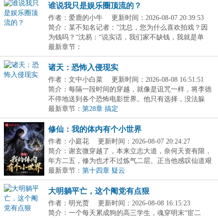
谁说我只是娱乐圈顶流的？
作者：爱鹿的小牛
更新时间：2026-08-07 20:39:53
简介：某不知名记者：”沈总，您为什么喜欢拍戏？因
为钱吗？“沈易：“说实话，我们家不缺钱，我就是单
纯...
最新章节：
诸天：恐怖入侵现实
作者：文中小白菜
更新时间：2026-08-08 16:51:51
简介：每隔一段时间的穿越，就像是诅咒一样，将李徳
不停地送到各个恐怖电影世界。他只有选择，没法躲
避。...
最新章节：
第28章 搞定
修仙：我的体内有个小世界
作者：小庭花
更新时间：2026-08-07 20:24:27
简介：谢玄微穿越了，本来立志大道，奈何天资有限，
年方二五，修为也才不过炼气二层。正当他感叹仙道艰
难...
最新章节：
第十四章 疑云
大明躺平亡，这个阉党有点狠
作者：明光贾
更新时间：2026-08-08 16:15:23
简介：一个每天累成狗的高三学生，魂穿明末“宦二