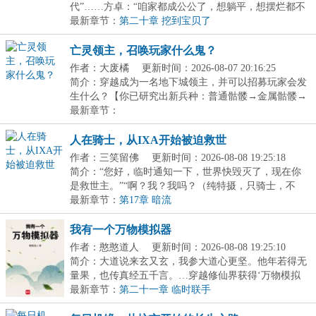
代”……方卓：“咱家都成公公了，想躺平，想摆烂都不
行...
最新章节：
第二十章 挖到宝贝了
亡灵领主，召唤玩家什么鬼？
作者：大废橘
更新时间：2026-08-07 20:16:25
简介：穿越成为一名地下城领主，并可以招募玩家会发
生什么？【你已研究出新兵种：普通骷髅→金属骷髅→
重...
最新章节：
人在骑士，从IXA开始被迫救世
作者：三笑留佛
更新时间：2026-08-08 19:25:18
简介：“您好，临时通知一下，世界快毁灭了，现在你
是救世主。”“啊？我？我吗？（纯特摄，只骑士，不
兼...
最新章节：
第17章 暗流
我有一个万物模拟器
作者：憨憨道人
更新时间：2026-08-08 19:25:10
简介：大道说来玄又玄，我参大道心更坚。他年若得无
量果，也传真经五千言。…穿越修仙界获得‘万物模拟
器...
最新章节：
第二十一章 临时联手