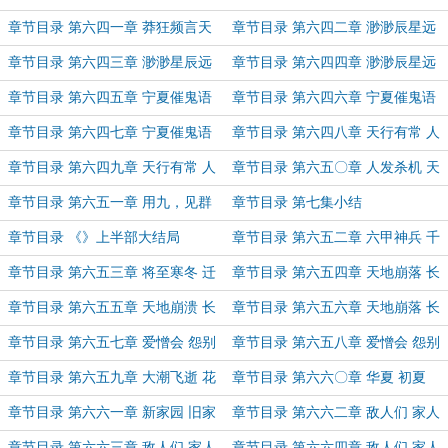
上空山（上）
上空山（下）
章节目录 第六四一章 莽狂频言天
章节目录 第六四二章 渺渺辰星远
下事 遂知新客换旧人
漫漫去路长（上）
章节目录 第六四三章 渺渺星辰远
章节目录 第六四四章 渺渺辰星远
漫漫去路长（中）
漫漫去路长（下）
章节目录 第六四五章 宁夏催鬼语
章节目录 第六四六章 宁夏催鬼语
厄夜起风雷（一）
厄夜起风雷（二）
章节目录 第六四七章 宁夏催鬼语
章节目录 第六四八章 天行有常 人
厄夜起风雷（三）
心无度（上）
章节目录 第六四九章 天行有常 人
章节目录 第六五〇章 人发杀机 天
心无度（下）
地反覆
章节目录 第六五一章 用九，见群
章节目录 第七集小结
龙无首，吉。
章节目录 《》上半部大结局
章节目录 第六五二章 六甲神兵 千
年一叹
章节目录 第六五三章 将至寒冬 迁
章节目录 第六五四章 天地崩落 长
徙记录
路从头（上）
章节目录 第六五五章 天地崩溃 长
章节目录 第六五六章 天地崩落 长
路从头（中）
路从头（下）
章节目录 第六五七章 爱憎会 怨别
章节目录 第六五八章 爱憎会 怨别
离（上）
离（下）
章节目录 第六五九章 大潮飞逝 花
章节目录 第六六〇章 华夏 初夏
火散消
章节目录 第六六一章 新家园 旧家
章节目录 第六六二章 敌人们 家人
园（大家新年好）
们（上）
章节目录 第六六三章 敌人们 家人
章节目录 第六六四章 敌人们 家人