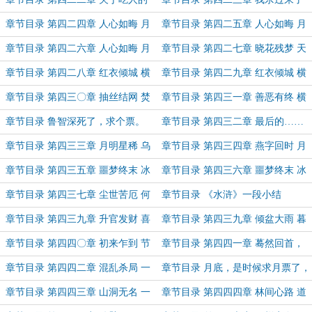
故事
章节目录 第四二四章 人心如晦 月
章节目录 第四二五章 人心如晦 月
光坛城（一）
光坛城（二）
章节目录 第四二六章 人心如晦 月
章节目录 第四二七章 晓花残梦 天
光坛城（三）
下之敌
章节目录 第四二八章 红衣倾城 横
章节目录 第四二九章 红衣倾城 横
舟一顾（上）
舟一顾（下）
章节目录 第四三〇章 抽丝结网 焚
章节目录 第四三一章 善恶有终 横
水涸泽
城一剑
章节目录 鲁智深死了，求个票。
章节目录 第四三二章 最后的……
喧嚷
章节目录 第四三三章 月明星稀 乌
章节目录 第四三四章 燕字回时 月
鹊难飞
满西楼
章节目录 第四三五章 噩梦终末 冰
章节目录 第四三六章 噩梦终末 冰
凉一叹（上）
凉一叹（下）
章节目录 第四三七章 尘世苦厄 何
章节目录 《水浒》一段小结
处菩提
章节目录 第四三九章 升官发财 喜
章节目录 第四三九章 倾盆大雨 暮
大普奔
色天光
章节目录 第四四〇章 初来乍到 节
章节目录 第四四一章 蓦然回首，
外生枝
变成一只猪队友
章节目录 第四四二章 混乱杀局 一
章节目录 月底，是时候求月票了，
路奔逃
诸位^_^
章节目录 第四四三章 山洞无名 一
章节目录 第四四四章 林间心路 道