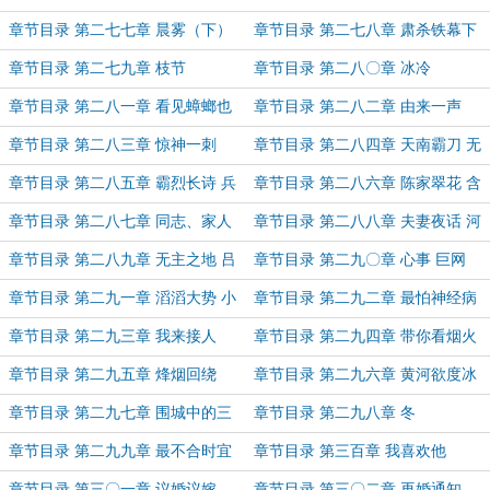
章节目录 第二七七章 晨雾（下）
章节目录 第二七八章 肃杀铁幕下
的小事开端
章节目录 第二七九章 枝节
章节目录 第二八〇章 冰冷
章节目录 第二八一章 看见蟑螂也
章节目录 第二八二章 由来一声
不怕不怕了……
笑，男儿自横行
章节目录 第二八三章 惊神一刺
章节目录 第二八四章 天南霸刀 无
形黑手
章节目录 第二八五章 霸烈长诗 兵
章节目录 第二八六章 陈家翠花 含
锋卷起
血喷人
章节目录 第二八七章 同志、家人
章节目录 第二八八章 夫妻夜话 河
山铁剑
章节目录 第二八九章 无主之地 吕
章节目录 第二九〇章 心事 巨网
梁变迁
章节目录 第二九一章 滔滔大势 小
章节目录 第二九二章 最怕神经病
小涡流
章节目录 第二九三章 我来接人
章节目录 第二九四章 带你看烟火
章节目录 第二九五章 烽烟回绕
章节目录 第二九六章 黄河欲度冰
塞川
章节目录 第二九七章 围城中的三
章节目录 第二九八章 冬
两事（圣诞快乐）
章节目录 第二九九章 最不合时宜
章节目录 第三百章 我喜欢他
的刺杀
章节目录 第三〇一章 议婚议嫁
章节目录 第三〇二章 再婚通知