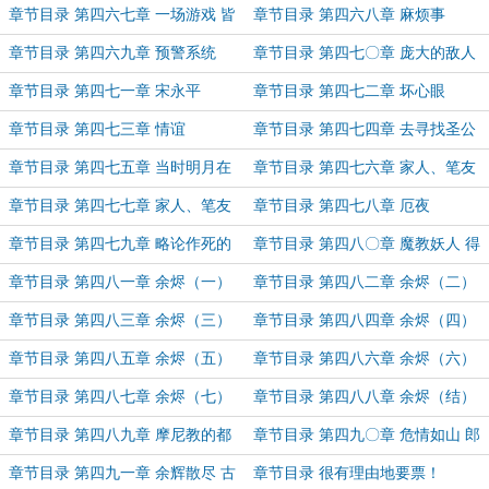
近亲远朋
章节目录 第四六七章 一场游戏 皆
章节目录 第四六八章 麻烦事
大欢喜
章节目录 第四六九章 预警系统
章节目录 第四七〇章 庞大的敌人
章节目录 第四七一章 宋永平
章节目录 第四七二章 坏心眼
章节目录 第四七三章 情谊
章节目录 第四七四章 去寻找圣公
的宝藏吧，少年！
章节目录 第四七五章 当时明月在
章节目录 第四七六章 家人、笔友
曾照彩云归
（上）
章节目录 第四七七章 家人、笔友
章节目录 第四七八章 厄夜
（下）
章节目录 第四七九章 略论作死的
章节目录 第四八〇章 魔教妖人 得
三两种方法
而诛之
章节目录 第四八一章 余烬（一）
章节目录 第四八二章 余烬（二）
章节目录 第四八三章 余烬（三）
章节目录 第四八四章 余烬（四）
章节目录 第四八五章 余烬（五）
章节目录 第四八六章 余烬（六）
章节目录 第四八七章 余烬（七）
章节目录 第四八八章 余烬（结）
章节目录 第四八九章 摩尼教的都
章节目录 第四九〇章 危情如山 郎
得死！
心似铁
章节目录 第四九一章 余辉散尽 古
章节目录 很有理由地要票！