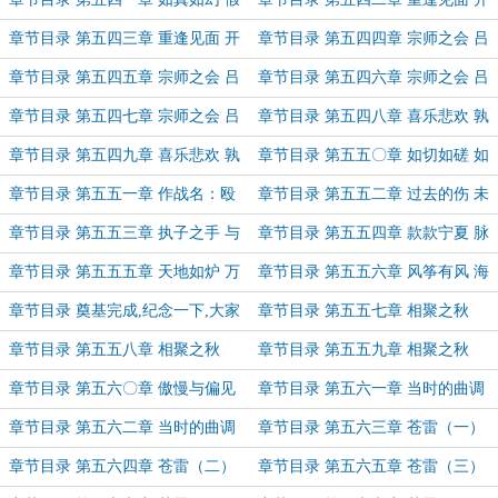
想之敌（下）
口何言（上）
章节目录 第五四三章 重逢见面 开
章节目录 第五四四章 宗师之会 吕
口何言（下）
梁巅峰（一）
章节目录 第五四五章 宗师之会 吕
章节目录 第五四六章 宗师之会 吕
梁巅峰（二）
梁巅峰（三）
章节目录 第五四七章 宗师之会 吕
章节目录 第五四八章 喜乐悲欢 孰
梁巅峰（四）
能尽算（上）
章节目录 第五四九章 喜乐悲欢 孰
章节目录 第五五〇章 如切如磋 如
能尽算（下）
琢如磨
章节目录 第五五一章 作战名：殴
章节目录 第五五二章 过去的伤 未
打小朋友
来的路（六千字大章）
章节目录 第五五三章 执子之手 与
章节目录 第五五四章 款款宁夏 脉
子成说
脉浮云
章节目录 第五五五章 天地如炉 万
章节目录 第五五六章 风筝有风 海
物为铜
豚有海
章节目录 奠基完成,纪念一下,大家
章节目录 第五五七章 相聚之秋
可以看看这个。
（上）
章节目录 第五五八章 相聚之秋
章节目录 第五五九章 相聚之秋
（中）
（下）
章节目录 第五六〇章 傲慢与偏见
章节目录 第五六一章 当时的曲调
耍赖跟诈糊
（上）
章节目录 第五六二章 当时的曲调
章节目录 第五六三章 苍雷（一）
（下）
章节目录 第五六四章 苍雷（二）
章节目录 第五六五章 苍雷（三）