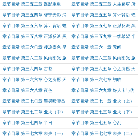
夜与昼
章节目录 第三五二章 谍影重重
章节目录 第三五三章 人生路窄 所
谓缘分
章节目录 第三五四章 馨宁光影 涌
章节目录 第三五五章 算计背后 螳
动暗潮
螂捕蝉（上）
章节目录 第三五六章 算计背后 螳
章节目录 第三五七章 正派反派 黑
螂捕蝉（下）
脸白脸（上）
章节目录 第三五八章 正派反派 黑
章节目录 第三五九章 一线希望 半
脸白脸（下）
缕微光
章节目录 第三六〇章 凄凉墨色 星
章节目录 第三六一章 无间
夜俱沉
章节目录 第三六二章 风雨阳光 旅
章节目录 第三六三章 风雨阳光 旅
程琐事（上）
程琐事（下）
章节目录 第三六四章 古都
章节目录 第三六五章 心之所愿 天
下大同（上）
章节目录 第三六六章 心之所愿 天
章节目录 第三六七章 初临
下大同（下）
章节目录 第三六八章 夜色
章节目录 第三六九章 好人卡与伪
娘
章节目录 第三七〇章 哭哭啼啼吕
章节目录 第三七一章 业火（上）
梁山
章节目录 第三七二章 业火（中）
章节目录 第三七三章 业火（下）
章节目录 第三七四章 半日
章节目录 第三七五章 心乱
章节目录 第三七六章 未央（一）
章节目录 第三七七章 未央（二）