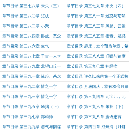
章节目录 第三七八章 未央（三）
章节目录 第三七九章 未央（四）
章节目录 第三八〇章 短板
章节目录 第三八一章 迷惑与茫然
章节目录 第三八二章 小聚
章节目录 第三八三章 风起、云聚
章节目录 第三八四章 卧虎、恶念
章节目录 第三八五章 指责、疑惑
章节目录 第三八六章 生气
章节目录 起床，发个预热单章，希
望大家能看一下
章节目录 第三八七章 千古一人李
章节目录 第三八八章 叮嘱与猜度
太白
章节目录 第三八九章 北望山丘一
章节目录 第三九〇章 神经病
幢幢
章节目录 第三九一章 缘起、杀念
章节目录 许久以来的第一个正式拉
票单章 ，请大家看看。
章节目录 第三九二章 情之一字
章节目录 月底国庆，将有双倍月票
（一）
章节目录 第三九三章 情之一字
章节目录 第三九四章 元宝儿，元
（二）
锦儿。
章节目录 第三九五章 笨拙（上）
章节目录 第三九六章 笨拙（下）
章节目录 第三九七章 郭药师
章节目录 第三九八章 蜜语忠言
章节目录 第三九九章 怨气与阴谋
章节目录 第四百章 成舟海（月饼