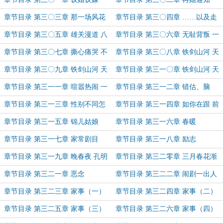
章节目录 第三〇三章 那一场风花
章节目录 第三〇四章 ……以及走
雪月……
火入魔的传说故事
章节目录 第三〇五章 雄关漫道 八
章节目录 第三〇六章 无耻背叛 一
百虎盟
声叹息
章节目录 第三〇七章 撕心痛哭 不
章节目录 第三〇八章 铁剑山河 天
净莲华
涯再会（上）
章节目录 第三〇九章 铁剑山河 天
章节目录 第三一〇章 铁剑山河 天
涯再会（中）
涯再会（下）
章节目录 第三一一章 喧嚣热闹 一
章节目录 第三一二章 错估、脑
门天真
补、误会
章节目录 第三一三章 性别不同怎
章节目录 第三一四章 如你在跟 前
么相爱
世过门
章节目录 第三一五章 锦儿姑娘
章节目录 第三一六章 春暖
章节目录 第三一七章 家常剧目
章节目录 第三一八章 励志
章节目录 第三一九章 晚春夜 孔明
章节目录 第三二零章 三月春花渐
灯
次醒
章节目录 第三二一章 恶念
章节目录 第三二二章 闹剧一出人
伤心
章节目录 第三二三章 家事（一）
章节目录 第三二四章 家事（二）
章节目录 第三二五章 家事（三）
章节目录 第三二六章 家事（四）