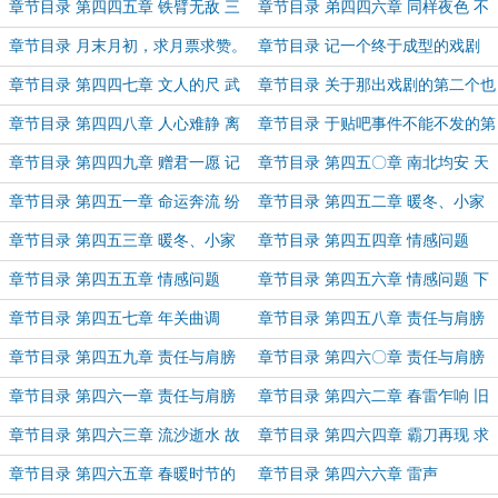
夜秋凉
左偶逢
章节目录 第四四五章 铁臂无敌 三
章节目录 弟四四六章 同样夜色 不
拳之约
同师徒
章节目录 月末月初，求月票求赞。
章节目录 记一个终于成型的戏剧
章节目录 第四四七章 文人的尺 武
章节目录 关于那出戏剧的第二个也
人的刀
是最后单章
章节目录 第四四八章 人心难静 离
章节目录 于贴吧事件不能不发的第
别不舍
三篇 ，因为很重要。
章节目录 第四四九章 赠君一愿 记
章节目录 第四五〇章 南北均安 天
取来年
下大好
章节目录 第四五一章 命运奔流 纷
章节目录 第四五二章 暖冬、小家
乱之弦
（上）
章节目录 第四五三章 暖冬、小家
章节目录 第四五四章 情感问题
（下）
（上）
章节目录 第四五五章 情感问题
章节目录 第四五六章 情感问题 下
（中）
章节目录 第四五七章 年关曲调
章节目录 第四五八章 责任与肩膀
（一）
章节目录 第四五九章 责任与肩膀
章节目录 第四六〇章 责任与肩膀
（二）
（三）
章节目录 第四六一章 责任与肩膀
章节目录 第四六二章 春雷乍响 旧
（四）
戏新篇
章节目录 第四六三章 流沙逝水 故
章节目录 第四六四章 霸刀再现 求
梦荒途
援京师
章节目录 第四六五章 春暖时节的
章节目录 第四六六章 雷声