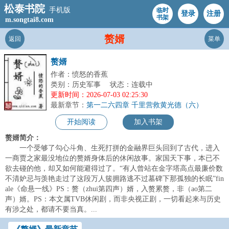
松泰书院
手机版
临时
登录
注册
书架
m.songtai8.com
赘婿
返回
菜单
赘婿
作者：愤怒的香蕉
类别：历史军事
状态：连载中
更新时间：2026-07-03 02:25:30
最新章节：
第一二六四章 千里营救黄光德（六）
开始阅读
加入书架
赘婿简介：
一个受够了勾心斗角、生死打拼的金融界巨头回到了古代，进入
一商贾之家最没地位的赘婿身体后的休闲故事。家国天下事，本已不
欲去碰的他，却又如何能避得过了。“有人曾站在金字塔高点最廉价数
不清妒忌与羡艳走过了这段万人簇拥路逃不过墓碑下那孤独的长眠”fin
ale《命悬一线》PS：赘（zhui第四声）婿，入赘累赘，非（ao第二
声）婿。PS：本文属TVB休闲剧，而非央视正剧，一切看起来与历史
有涉之处，都请不要当真。...