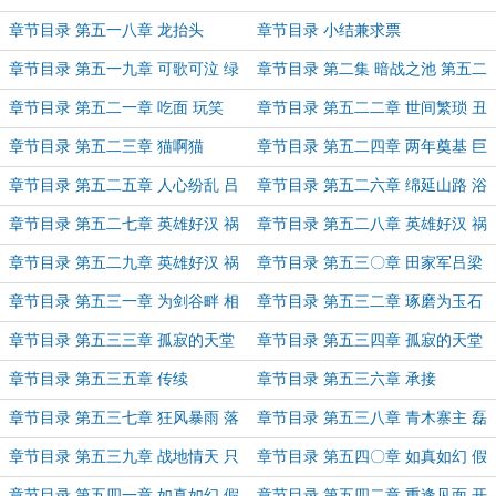
中烛火（上）
中烛火（下）
章节目录 第五一八章 龙抬头
章节目录 小结兼求票
章节目录 第五一九章 可歌可泣 绿
章节目录 第二集 暗战之池 第五二
林传说
〇章 混沌杀场 孰是好人
章节目录 第五二一章 吃面 玩笑
章节目录 第五二二章 世间繁琐 丑
陋污浊
章节目录 第五二三章 猫啊猫
章节目录 第五二四章 两年奠基 巨
舰雏形
章节目录 第五二五章 人心纷乱 吕
章节目录 第五二六章 绵延山路 浴
梁山前
血菩提
章节目录 第五二七章 英雄好汉 祸
章节目录 第五二八章 英雄好汉 祸
水红颜（上）
水红颜（中）
章节目录 第五二九章 英雄好汉 祸
章节目录 第五三〇章 田家军吕梁
水红颜（下）
显身手 于玉麟一日战双魔
章节目录 第五三一章 为剑谷畔 相
章节目录 第五三二章 琢磨为玉石
遇阶前
风化为尘沙
章节目录 第五三三章 孤寂的天堂
章节目录 第五三四章 孤寂的天堂
疯人的伊甸（上）
疯人的伊甸（下）
章节目录 第五三五章 传续
章节目录 第五三六章 承接
章节目录 第五三七章 狂风暴雨 落
章节目录 第五三八章 青木寨主 磊
棋之声
落光明
章节目录 第五三九章 战地情天 只
章节目录 第五四〇章 如真如幻 假
如初见
想之敌（上）
章节目录 第五四一章 如真如幻 假
章节目录 第五四二章 重逢见面 开