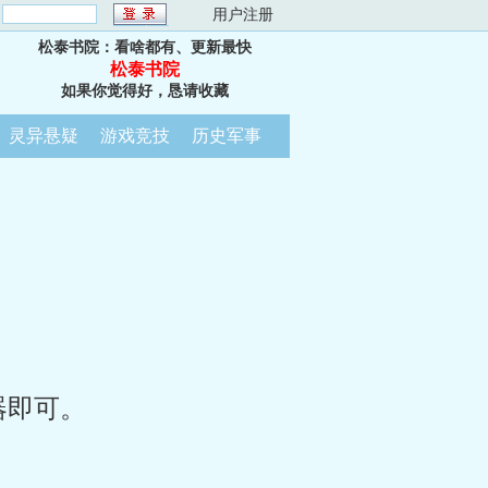
：
用户注册
松泰书院：看啥都有、更新最快
松泰书院
如果你觉得好，恳请收藏
灵异悬疑
游戏竞技
历史军事
器即可。