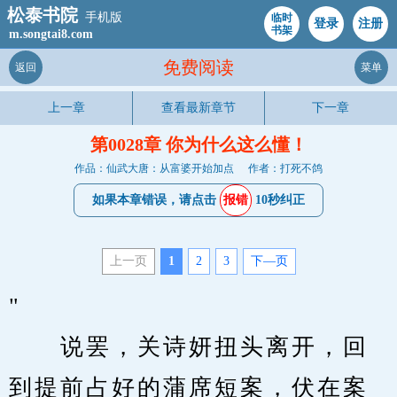
松泰书院
手机版
临时
登录
注册
书架
m.songtai8.com
免费阅读
返回
菜单
上一章
查看最新章节
下一章
第0028章 你为什么这么懂！
作品：仙武大唐：从富婆开始加点
作者：打死不鸽
如果本章错误，请点击
报错
10秒纠正
上一页
1
2
3
下—页
"                                         
　　说罢，关诗妍扭头离开，回
到提前占好的蒲席短案，伏在案