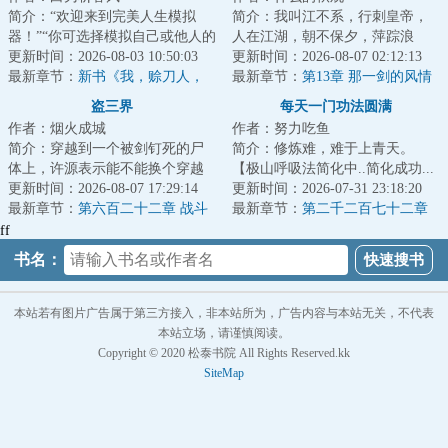
简介：“欢迎来到完美人生模拟
简介：我叫江不系，行刺皇帝，
器！”“你可选择模拟自己或他人的
人在江湖，朝不保夕，萍踪浪
人生，以此寻求诸多人生难题的
更新时间：2026-08-03 10:50:03
迹。他们都管我叫浪子，最开始
更新时间：2026-08-07 02:12:13
解决方案！...
最新章节：
新书《我，赊刀人，
我以为是因我飘零...
最新章节：
第13章 那一剑的风情
斗鬼神》已发
盗三界
每天一门功法圆满
作者：烟火成城
作者：努力吃鱼
简介：穿越到一个被剑钉死的尸
简介：修炼难，难于上青天。
体上，许源表示能不能换个穿越
【极山呼吸法简化中..简化成功...
对象，否则自己一附身就又又又
更新时间：2026-08-07 17:29:14
极山呼吸法→呼吸!】陈斐深吸了
更新时间：2026-07-31 23:18:20
死了。面对这位...
最新章节：
第六百二十二章 战斗
一口气。【极...
最新章节：
第二千二百七十二章
的原本结局！
至强者
ff
书名：
本站若有图片广告属于第三方接入，非本站所为，广告内容与本站无关，不代表
本站立场，请谨慎阅读。
Copyright © 2020 松泰书院 All Rights Reserved.kk
SiteMap