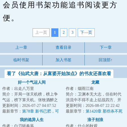
会员使用书架功能追书阅读更方
便。
上一页
1
2
3
下—页
上一章
查看目录
下一章
临时书架
加入书签
回顶部↑
看了《仙武大唐：从富婆开始加点》的书友还喜欢看
好一个气运人间
龙藏
作者：出走八万里
作者：烟雨江南
简介：开局一张天机榜，榜上争
简介：卫渊本无大志，但在时代
气运，榜下算天机。张牧酒醉之
洪流中不得不走上征战四方、开
间，穿越到了这个聚气运，修武
更新时间：2026-07-27 04:07:52
疆辟土之路，直至关山踏尽，未
更新时间：2026-08-07 22:22:42
道的世界。有人...
最新章节：
第78章 新书已肥，可
曾白头。不正经...
最新章节：
第1420章 那些杀不死
宰
我的
我的诡异人生
浪子别浪
作者：白刃斩春风
作者：什么的秋观