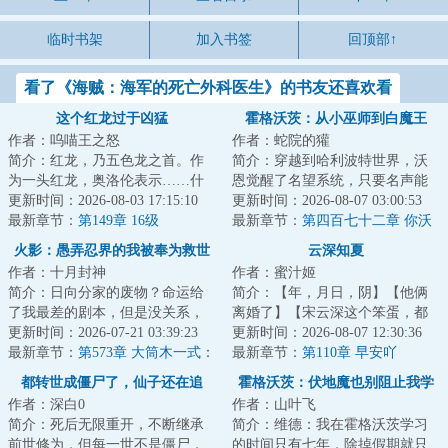
临时书架
加入书签
回顶部↑
看了《海贼：海军的死亡外科医生》的书友还喜欢看
这个红龙过于凶猛
霍格沃茨：从小巫师到白魔王
作者：呜喵王之怒
作者：蛇院的獾
简介：红龙，乃五色龙之首。作
简介：穿越到哈利波特世界，沃
为一头红龙，奥洛伦表示……什
恩觉醒了名望系统，只要名声能
么人人平等的帝国？红龙就是要
更新时间：2026-08-03 17:15:10
够广为传播，他就可以获得名望
更新时间：2026-08-07 03:00:53
征服一切！我将...
最新章节：
第149章 16级
点，给自己学会...
最新章节：
第四百七十二章 你沃
恩·韦斯莱也有今天！
火影：愚弄忍界的我被奉为救世
云深知夏
作者：十月封神
作者：蜜汁姬
主
简介：日向分家的废物？命运给
简介：【年，月日，阴】【他俩
了我最差的剧本，但是没关系，
离婚了】【宋云深这个笨蛋，都
我生来就是最好的演员。准备好
更新时间：2026-07-21 03:39:23
不知道把那些相册和照片藏好，
更新时间：2026-08-07 12:30:36
了吗？我叫日向...
最新章节：
第573章 大筒木一式：
竟然还被发现了...
最新章节：
第110章 早安吖
日向云川！你怎么敢？！！
都转世成僵尸了，仙子还在追
霍格沃茨：伏地魔也别阻止我学
作者：深白0
作者：山叶飞
我？
习
简介：死后无限重开，不断继承
简介：维德：我在霍格沃茨学习
前世修为，但每一世不是僵尸，
的时间只有七年，除掉假期就只