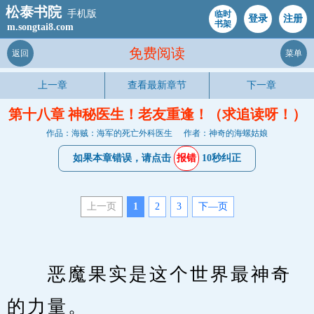
松泰书院
手机版
临时
登录
注册
书架
m.songtai8.com
免费阅读
返回
菜单
上一章
查看最新章节
下一章
第十八章 神秘医生！老友重逢！（求追读呀！）
作品：海贼：海军的死亡外科医生
作者：神奇的海螺姑娘
如果本章错误，请点击
报错
10秒纠正
上一页
1
2
3
下—页
　　恶魔果实是这个世界最神奇
的力量。