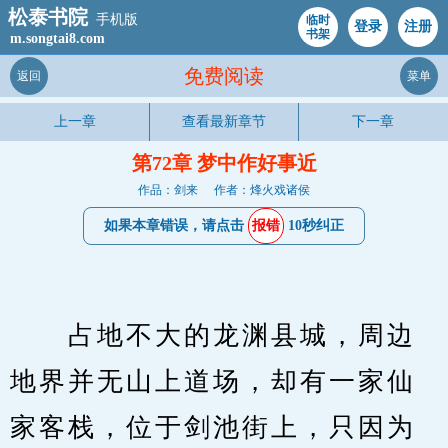
松泰书院
手机版
临时
登录
注册
书架
m.songtai8.com
免费阅读
返回
菜单
上一章
查看最新章节
下一章
第72章 梦中作好事近
作品：剑来
作者：烽火戏诸侯
如果本章错误，请点击
报错
10秒纠正
　　占地不大的龙渊县城，周边
地界并无山上道场，却有一家仙
家客栈，位于剑池街上，只因为