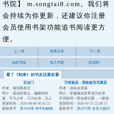
书院】 m.songtai8.com。我们将
会持续为你更新，还建议你注册
会员使用书架功能追书阅读更方
便。
上一章
查看目录
下一章
临时书架
加入书签
回顶部↑
看了《剑来》的书友还喜欢看
五仙门
万倍返还，我收徒百无禁忌
作者：看得两叁言
作者：淡味冰淇淋
简介：遥远的青山，偏僻的村
简介：穿越修仙世界成为长老，
落，平凡少年，只为生存，凡人
开局获得一双仙师天眼，一眼便
生活却化作修仙之路，有谁是
更新时间：2026-08-06 06:45:22
可看穿无数弟子资质与缺陷；收
更新时间：2026-07-31 22:08:15
真，有谁是假？有谁...
最新章节：
第3028章 伸手欲触镜
徒圣阶资质弟子...
最新章节：
第2970章 皇宫大殿内
中影
的夜空