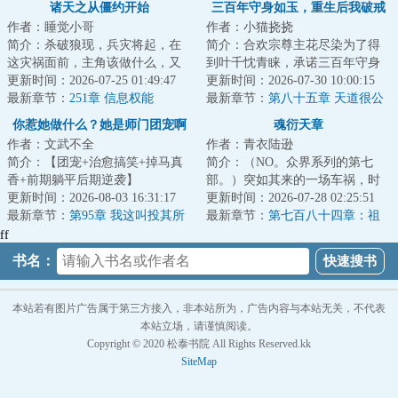
诸天之从僵约开始
三百年守身如玉，重生后我破戒
作者：睡觉小哥
作者：小猫挠挠
了
简介：杀破狼现，兵灾将起，在
简介：合欢宗尊主花尽染为了得
这灾祸面前，主角该做什么，又
到叶千忱青睐，承诺三百年守身
能做些什么，怎么样去度过这些
更新时间：2026-07-25 01:49:47
如玉不采炉鼎，却在大婚之日惨
更新时间：2026-07-30 10:00:15
灾难，敬请期待...
最新章节：
251章 信息权能
遭背叛，最后落...
最新章节：
第八十五章 天道很公
正
你惹她做什么？她是师门团宠啊
魂衍天章
作者：文武不全
作者：青衣陆逊
简介：【团宠+治愈搞笑+掉马真
简介：（NO。众界系列的第七
香+前期躺平后期逆袭】
部。）突如其来的一场车祸，时
&lt;br/&gt;穿成灵界百年化不了形
更新时间：2026-08-03 16:31:17
迟殇得知了一个全新的世界。道
更新时间：2026-07-28 02:25:51
的废柴蛇公主怎么办...
最新章节：
第95章 我这叫投其所
门、鬼道、龙组、...
最新章节：
第七百八十四章：祖
好
炉熔炼
ff
书名：
本站若有图片广告属于第三方接入，非本站所为，广告内容与本站无关，不代表
本站立场，请谨慎阅读。
Copyright © 2020 松泰书院 All Rights Reserved.kk
SiteMap