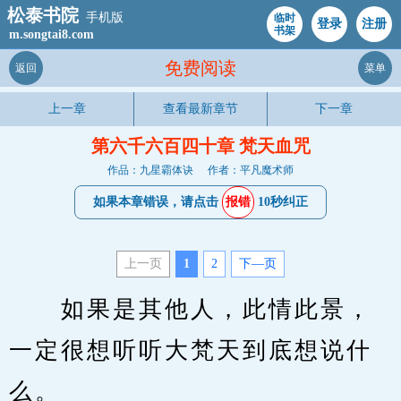
松泰书院
手机版
临时
登录
注册
书架
m.songtai8.com
免费阅读
返回
菜单
上一章
查看最新章节
下一章
第六千六百四十章 梵天血咒
作品：九星霸体诀
作者：平凡魔术师
如果本章错误，请点击
报错
10秒纠正
上一页
1
2
下—页
　　如果是其他人，此情此景，
一定很想听听大梵天到底想说什
么。