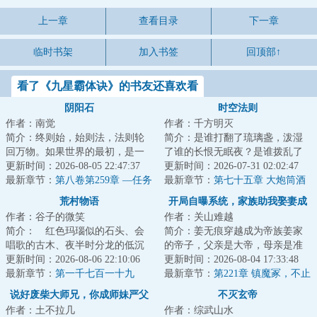
上一章
查看目录
下一章
临时书架
加入书签
回顶部↑
看了《九星霸体诀》的书友还喜欢看
阴阳石
时空法则
作者：南觉
作者：千方明灭
简介：终则始，始则法，法则轮
简介：是谁打翻了琉璃盏，泼湿
回万物。如果世界的最初，是一
了谁的长恨无眠夜？是谁拨乱了
道法则，那么新生的、淘汰的，
更新时间：2026-08-05 22:47:37
竖弓琴，惊扰了谁的江上无澜
更新时间：2026-07-31 02:02:47
都将卷入轮回的...
最新章节：
第八卷第259章 —任务
月？有人在在偌大...
最新章节：
第七十五章 大炮筒酒
完成小鬼，再见了
馆
荒村物语
开局自曝系统，家族助我娶妻成
作者：谷子的微笑
作者：关山难越
仙！
简介： 红色玛瑙似的石头、会
简介：姜无痕穿越成为帝族姜家
唱歌的古木、夜半时分龙的低沉
的帝子，父亲是大帝，母亲是准
的吼叫、以及阴森的密林中的鬼
更新时间：2026-08-06 22:10:06
帝巅峰！&lt;br/&gt;本以为要在异
更新时间：2026-08-04 17:33:48
怪……以及他，...
最新章节：
第一千七百一十九
世界开后宫...
最新章节：
第221章 镇魔冢，不止
章 如此兜售
一尊帝躯！
说好废柴大师兄，你成师妹严父
不灭玄帝
作者：土不拉几
作者：综武山水
了？